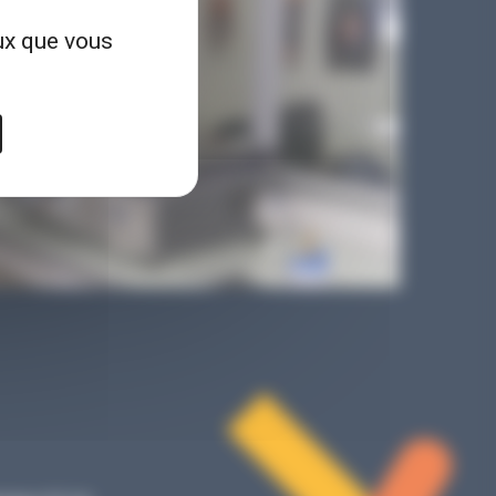
eux que vous