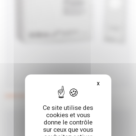
X
MASQUER LE BAN
Lames de contrôle qualité
Ce site utilise des
cookies et vous
donne le contrôle
sur ceux que vous