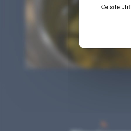
Ce site uti