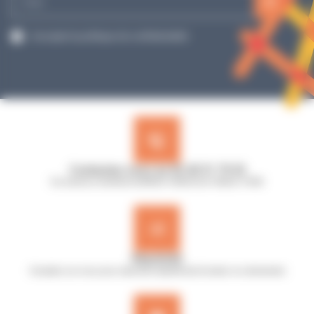
mail
RGPD
J’accepte la politique de confidentialité.
Contactez-nous au 02 40 51 79 53
Du lundi au vendredi de 8h30 à 12h30 et de 13h45 à 17h45
Réactivité
Comptez sur nous pour répondre rapidement à toutes vos demandes