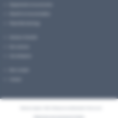
Équipements et accessoires
Réactifs & Consommables
Planet Microbiology
Secteurs d’activité
Nos services
Une entreprise
Mon compte
Contact
Mentions légales
FAQ
Politique de confidentialité
Plan du site
Réalisé pour vous avec passion | Voyelle