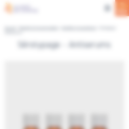
Panneau de gestion des cookies
Accueil
>
Réactifs & Consommables
>
Identifier et caractériser
> Sérotypage -
Antiserums
Sérotypage - Antiserums