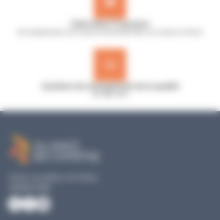
Fabrication Française
Nos équipements sont conçus et assemblés dans nos locaux en France
Système de management de la qualité
ISO 9001:2015
19 Rue Louis Blériot, 35170 Bruz
02 40 51 79 53