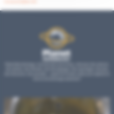
Consommables SSI
Planet Microbiology, c’est bien plus qu’un blog : retrouvez des astuces,
des articles, des tutoriels, des témoignages, des reportages, des jeux,
des émissions, des parodies… autant de formats variés pour explorer et
vivre la microbiologie autrement !