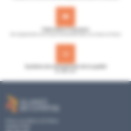
Fabrication Française
Nos équipements sont conçus et assemblés dans nos locaux en France
Système de management de la qualité
ISO 9001:2015
19 Rue Louis Blériot, 35170 Bruz
02 40 51 79 53