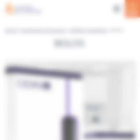
Panneau de gestion des cookies
Accueil
>
Équipements et accessoires
>
Identifier et caractériser
> BIOLOG
BIOLOG