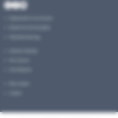
Équipements et accessoires
Réactifs & Consommables
Planet Microbiology
Secteurs d’activité
Nos services
Une entreprise
Mon compte
Contact