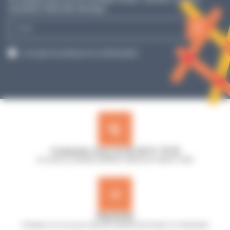
newsletter Planet Microbiology !
E-
mail
RGPD
J’accepte la politique de confidentialité.
Contactez-nous au 02 40 51 79 53
Du lundi au vendredi de 8h30 à 12h30 et de 13h45 à 17h45
Réactivité
Comptez sur nous pour répondre rapidement à toutes vos demandes