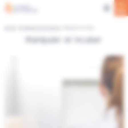
Panneau de gestion des cookies
Accueil
>
Équipements et accessoires
> Manipuler et incuber
Manipuler et incuber