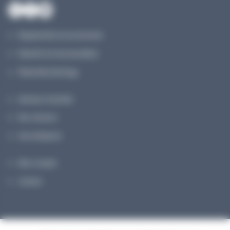
Équipements et accessoires
Réactifs & Consommables
Planet Microbiology
Secteurs d’activité
Nos services
Une entreprise
Mon compte
Contact