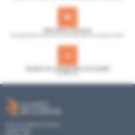
Fabrication Française
Nos équipements sont conçus et assemblés dans nos locaux en France
Système de management de la qualité
ISO 9001:2015
19 Rue Louis Blériot, 35170 Bruz
02 40 51 79 53