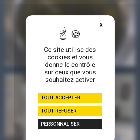
X
MASQUER LE BAN
Ce site utilise des
cookies et vous
donne le contrôle
sur ceux que vous
souhaitez activer
TOUT ACCEPTER
TOUT REFUSER
PERSONNALISER