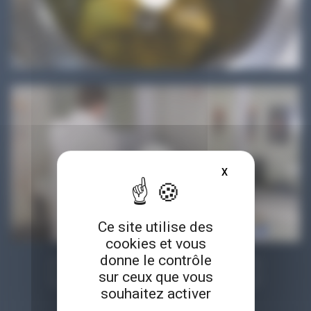
X
MASQUER LE BAN
Ce site utilise des
cookies et vous
donne le contrôle
ACCÉDER À TOUTES NOS RESSOURCES
sur ceux que vous
souhaitez activer