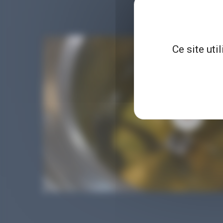
Ce site uti