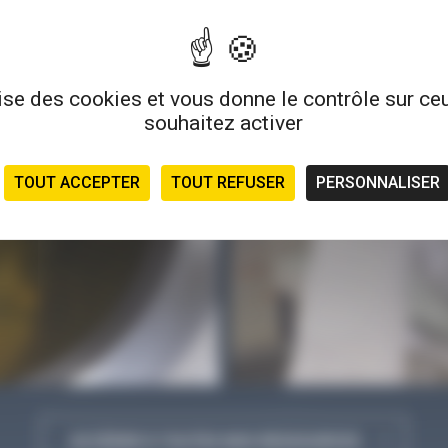
lise des cookies et vous donne le contrôle sur c
souhaitez activer
TOUT ACCEPTER
TOUT REFUSER
PERSONNALISER
ACCÉDER À TOUTES NOS RESSOURCES