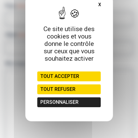
X
MASQUER LE BAN
Pays
(Nécessaire)
Ce site utilise des
Objet
cookies et vous
(Nécessaire)
donne le contrôle
sur ceux que vous
souhaitez activer
Message
(Nécessaire)
TOUT ACCEPTER
TOUT REFUSER
PERSONNALISER