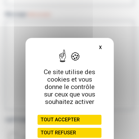
Message
(Nécessaire)
X
MASQUER LE BAN
Ce site utilise des
cookies et vous
donne le contrôle
sur ceux que vous
souhaitez activer
TOUT ACCEPTER
CAPTCHA
TOUT REFUSER