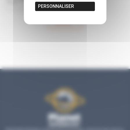
PERSONNALISER
ENVOYER