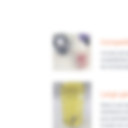
Compatib
Les jeux de t
compatibilité
de microbiolo
Large ga
Grâce à une l
distribution 
pour permettre
la durée de v