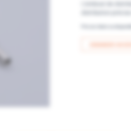
L’embout de distrib
distribution précis
Prix sur devis ou disponi
DEMANDER UN DEV