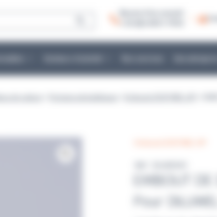
Besoin d’un conseil :
Co
+ 33 (0)2 40 51 79 53
mmables
Secteurs d’activité
Nos services
Une entrepris
eux de culture
>
Pompes péristaltiques
>
Embouts DOSYWEL UP!
> EMB
Embouts DOSYWEL UP!
Réf : DILW2041
EMBOUT DE 
Pour DILUWEL