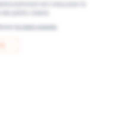
ution précision est conçu pour la
e des petits volume.
ble pour
les clients connectés
IS