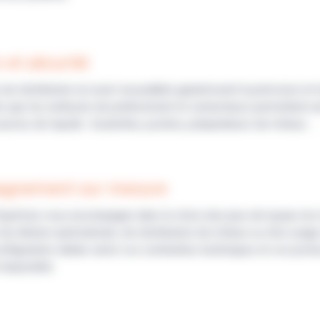
 et sécurité
e distribution en acier inoxydable garantissent la précision et 
is que les embouts de prélèvement et connecteurs permettent u
urces de liquide : bouteilles, poches, préparateurs de milieux ...
gnement sur mesure
Expertise vous accompagne dans le choix des jeux de tuyaux les
 de dilution automatisée, de distribution de milieux ou d’un usag
 configuration idéale selon vos contraintes techniques et vos pro
 disponible.