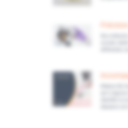
Précision
Nos embouts d
croisée, tand
différentes so
Accompa
Alliance Bio 
qu’il s’agisse
identifier la
tubulures est