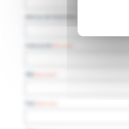
Adresse de facturation
(Nécessaire)
Code postal
(Nécessaire)
Ville
(Nécessaire)
Pays
(Nécessaire)