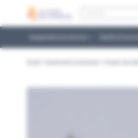
Panneau de gestion des cookies
Recherche
de
produits
Équipements et accessoires
Réactifs & Conso
Accueil
>
Équipements et accessoires
>
Préparer des mili