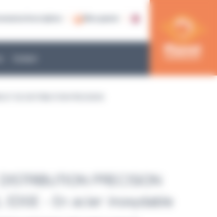
nnexion/inscription
Mon panier
e
Contact
OUT DE DISTRIBUTION PRECISION
DISTRIBUTION PRECISION
 EDGE - En acier inoxydable