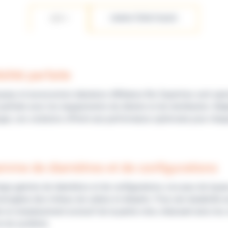
LES +
CARACTÉRISTIQUES
ilité parfaite
uyaux et accessoires tubulures d'Alliance Bio Expertise sont sp
 parfaite avec les équipements de dilution et de distribution. A
gie, ces solutions offrent une performance optimisée pour chaqu
mme de diamètres et de configurations
arge gamme de diamètres et de configurations, nos jeux de tuyau
homogène des milieux de culture et diluants. Pour une durabilité
 le remplacement exclusif de la partie rotor, réduisant ainsi les
ie du système.