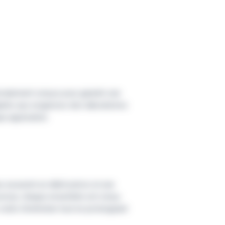
écialement conçus pour garantir une
daptés aux exigences des laboratoires
e application.
x assurent un débit précis et une
 accrue, chaque ensemble est conçu
 coûts d’entretien tout en prolongeant