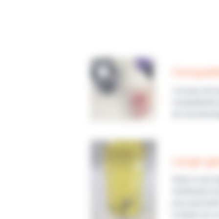
Compatib
Les jeux de t
compatibilité
de microbiolo
Large ga
Grâce à une l
distribution 
pour permettre
la durée de v