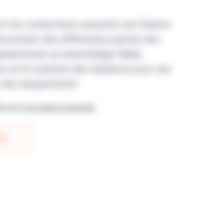
 et les connecteurs assurent une fixation
écurisées des différentes parties des
garantissent un assemblage fiable,
ation et le maintien des tubulures pour une
e des équipements.
ble pour
les clients connectés
IS