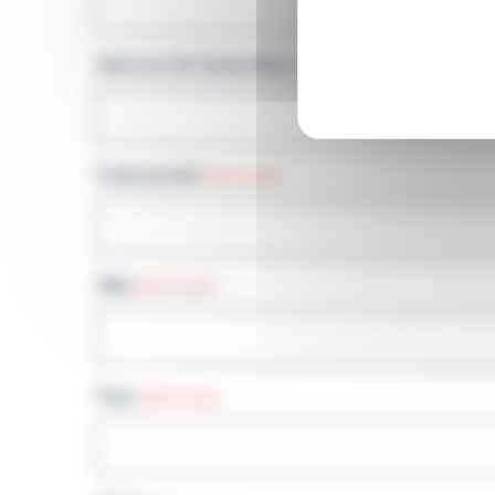
Adresse de facturation
(Nécessaire)
Code postal
(Nécessaire)
Ville
(Nécessaire)
Pays
(Nécessaire)