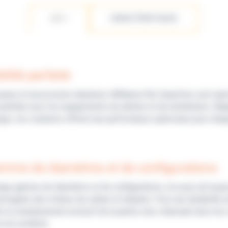
LES +
CARACTÉRISTIQUES
ilité parfaite
uyaux et accessoires tubulures d'Alliance Bio Expertise sont sp
 parfaite avec les équipements de dilution et de distribution. A
gie, ces solutions offrent une performance optimisée pour chaqu
mme de diamètres et de configurations
arge gamme de diamètres et de configurations, nos jeux de tuyau
homogène des milieux de culture et diluants. Pour une durabilité
 le remplacement exclusif de la partie rotor, réduisant ainsi les
ie du système.