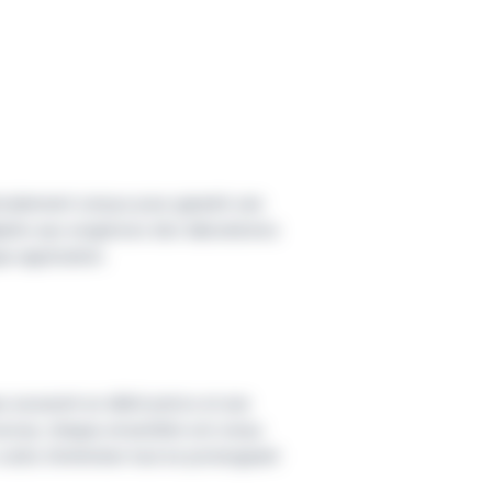
écialement conçus pour garantir une
daptés aux exigences des laboratoires
e application.
x assurent un débit précis et une
 accrue, chaque ensemble est conçu
 coûts d’entretien tout en prolongeant