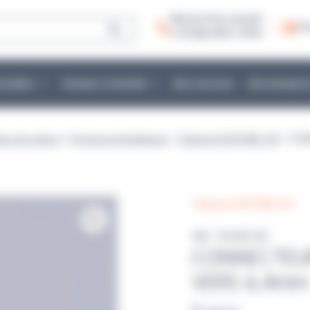
Besoin d’un conseil :
Co
+ 33 (0)2 40 51 79 53
mmables
Secteurs d’activité
Nos services
Une entrepris
eux de culture
>
Pompes péristaltiques
>
Tubulure DOSYWEL UP!
> CON
Tubulure DOSYWEL UP!
Réf : DILW3102
CONNECTEU
VERS 6,4mm