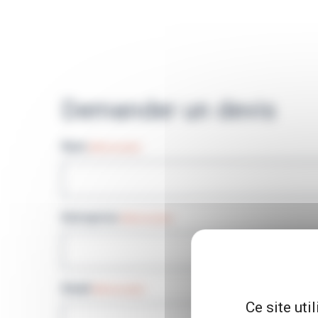
Demander un devis
Nom
(Nécessaire)
Entreprise
(Nécessaire)
Email
(Nécessaire)
Ce site uti