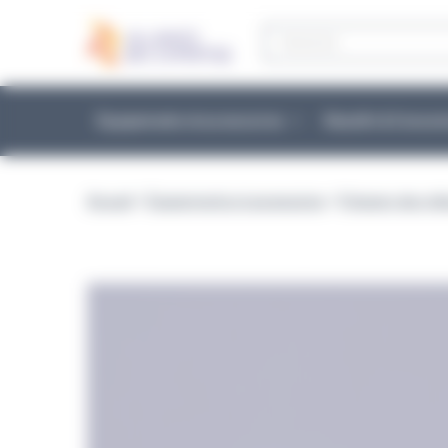
Panneau de gestion des cookies
Recherche
de
produits
Équipements et accessoires
Réactifs & Conso
Accueil
>
Équipements et accessoires
>
Préparer des mili