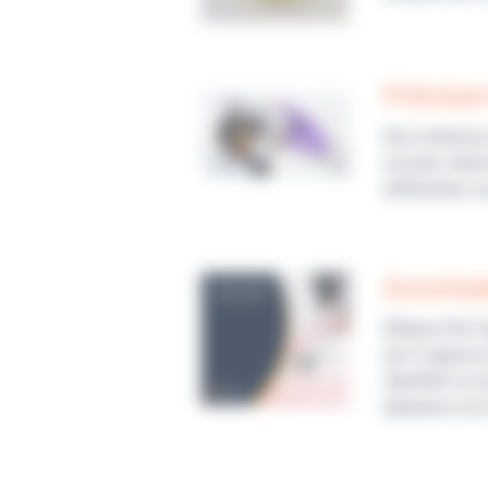
Précision
Nos embouts d
croisée, tand
différentes so
Accompa
Alliance Bio 
qu’il s’agisse
identifier la
tubulures est