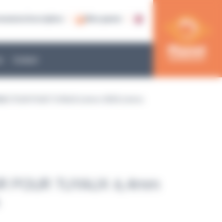
nnexion/inscription
Mon panier
e
Contact
NECTEUR POUR TUYAUX 6,4mm VERS 6,4mm
R POUR TUYAUX 6,4mm