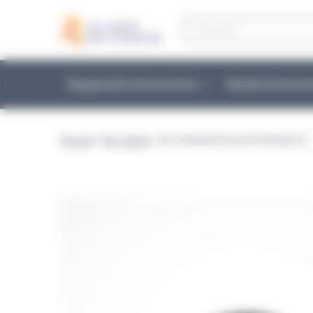
Panneau de gestion des cookies
Recherche
de
produits
Équipements et accessoires
Réactifs & Conso
Accueil
>
Non classé
> KIT POUR BOITE DE PETRI HAUTE