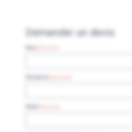
Demander un devis
Nom
(Nécessaire)
Entreprise
(Nécessaire)
Email
(Nécessaire)