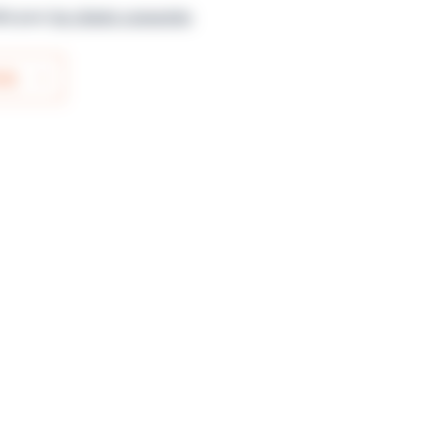
ble pour
les clients connectés
IS