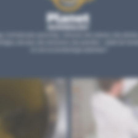
, c’est bien plus qu’un blog : retrouvez des astuces, des articles
tages, des jeux, des émissions, des parodies… autant de forma
et vivre la microbiologie autrement !