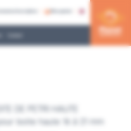
nnexion/inscription
Mon panier
e
Contact
ITE DE PETRI HAUTE
our boite haute 16 à 21 mm