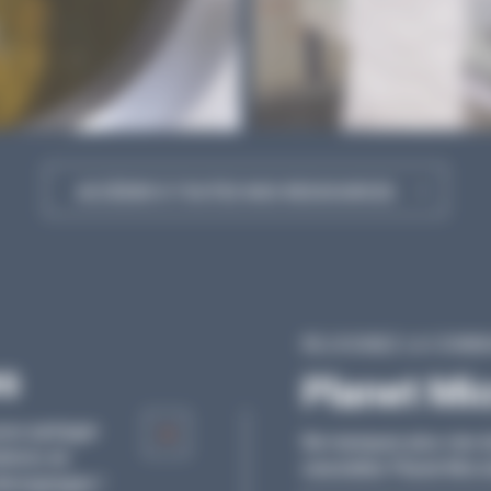
ACCÉDER À TOUTES NOS RESSOURCES
REJOIGNEZ LA COMM
s
Articles
Planet Mi
pour partager
Découvrez nos articles et tous les conseils d
Ne manquez plus rien de
utions en
experts pour vous accompagner au quotidien 
newsletter Planet Micro
émoignages !
votre laboratoire.