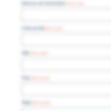
Adresse de facturation
(Nécessaire)
Code postal
(Nécessaire)
Ville
(Nécessaire)
Pays
(Nécessaire)
Objet
(Nécessaire)