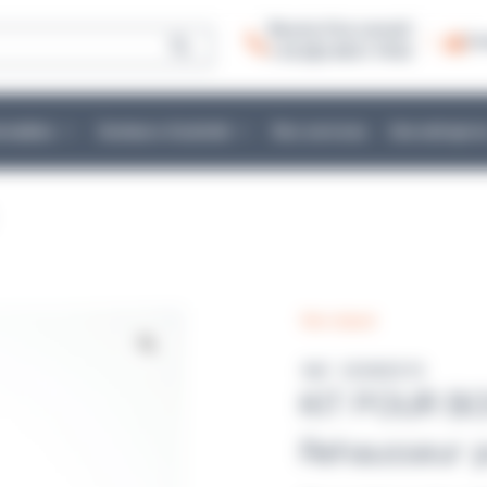
Besoin d’un conseil :
Co
+ 33 (0)2 40 51 79 53
mmables
Secteurs d’activité
Nos services
Une entrepris
Non classé
Réf : DISW2019
KIT POUR BO
Rehausseur p