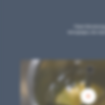
Planet Microbiology
témoignages, des repor