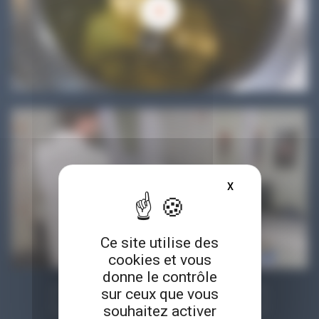
X
MASQUER LE BAN
Ce site utilise des
cookies et vous
donne le contrôle
sur ceux que vous
ACCÉDER À TOUTES NOS RESSOURCES
souhaitez activer