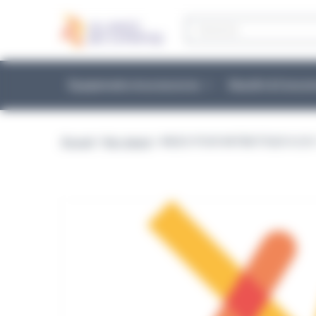
Panneau de gestion des cookies
Recherche
de
produits
Équipements et accessoires
Réactifs & Conso
Accueil
>
Non classé
> MILIEU POUR ANTIBIOTIQUE A (OU 