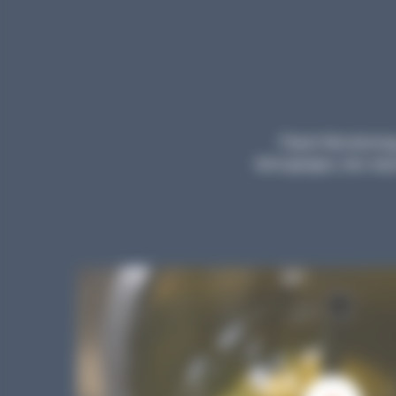
Planet Microbiology
témoignages, des repor