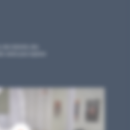
, des tutoriels, des
ts variés pour explorer