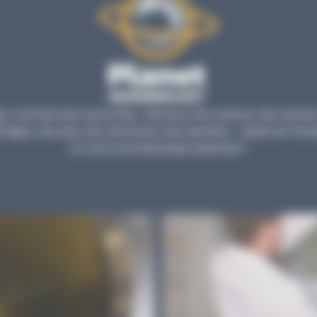
, c’est bien plus qu’un blog : retrouvez des astuces, des articles
tages, des jeux, des émissions, des parodies… autant de forma
et vivre la microbiologie autrement !