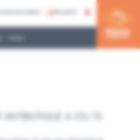
nnexion/inscription
Mon panier
e
Contact
 ANTIBIOTIQUE A (OU 11)