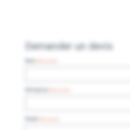
Demander un devis
Nom
(Nécessaire)
Entreprise
(Nécessaire)
Email
(Nécessaire)