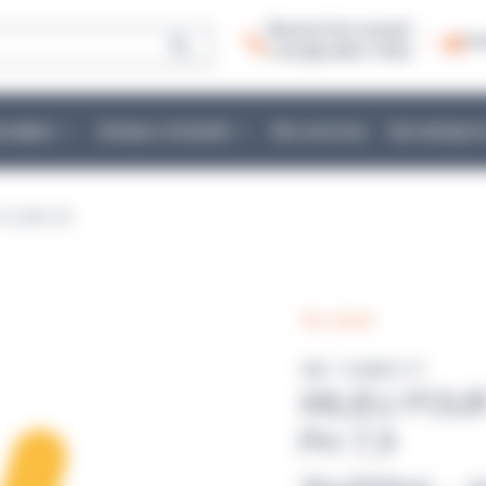
Besoin d’un conseil :
Co
+ 33 (0)2 40 51 79 53
mmables
Secteurs d’activité
Nos services
Une entrepris
11) PH 7,9
Non classé
Réf : FLWR3117
MILIEU POUR
PH 7,9