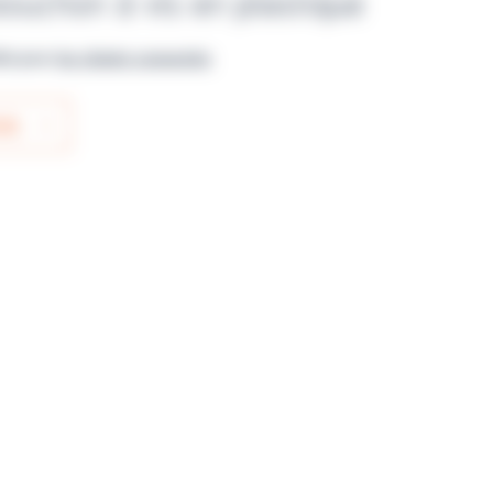
ouchon à vis en plastique
ble pour
les clients connectés
IS