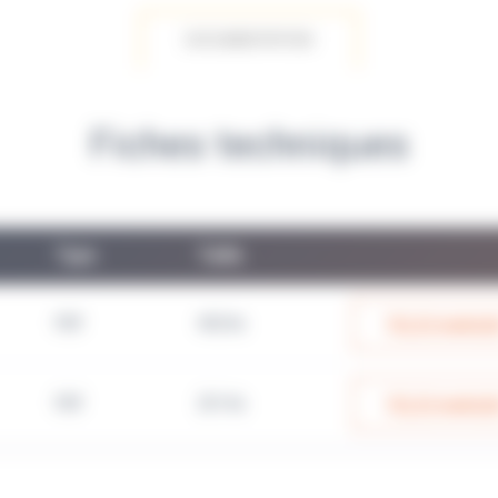
DOCUMENTATION
Fiches techniques
Type
Taille
PDF
402 Ko
TÉLÉCHARGE
PDF
251 Ko
TÉLÉCHARGE