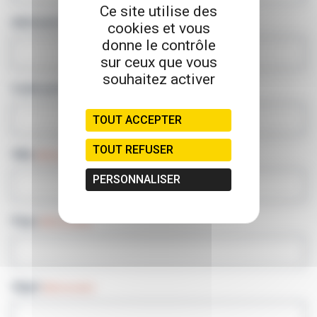
Ce site utilise des
Adresse de facturation
(Nécessaire)
cookies et vous
donne le contrôle
sur ceux que vous
souhaitez activer
Code postal
(Nécessaire)
TOUT ACCEPTER
TOUT REFUSER
Ville
(Nécessaire)
PERSONNALISER
Pays
(Nécessaire)
Objet
(Nécessaire)