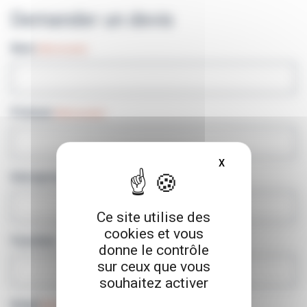
Demander un devis
Nom
(Nécessaire)
Prénom
(Nécessaire)
X
MASQUER LE BAN
Entreprise
(Nécessaire)
Ce site utilise des
cookies et vous
Fonction
donne le contrôle
sur ceux que vous
souhaitez activer
Email
(Nécessaire)