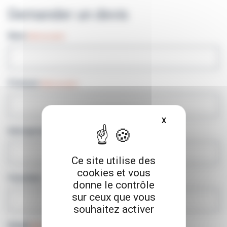
Demander un devis
Nom
(Nécessaire)
Prénom
(Nécessaire)
X
MASQUER LE BAN
Entreprise
(Nécessaire)
Ce site utilise des
cookies et vous
Fonction
donne le contrôle
sur ceux que vous
souhaitez activer
Email
(Nécessaire)