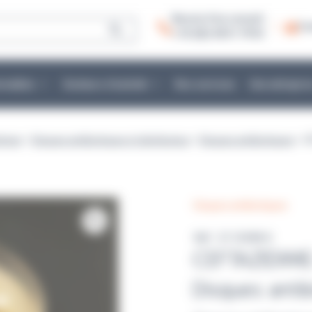
Besoin d’un conseil :
Co
+ 33 (0)2 40 51 79 53
mmables
Secteurs d’activité
Nos services
Une entrepris
ériser
>
Disques antibiotiques et distributeur
>
Disques antibiotiques
> C
Disques antibiotiques
Réf : E113098 K
CEFTAZIDIM
Disques anti