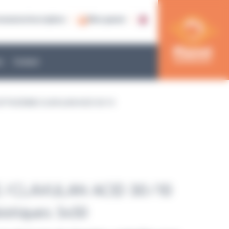
nnexion/inscription
Mon panier
e
Contact
EFTAZIDIME/CLAVULAN ACID 30/10
E/CLAVULAN ACID 30/10
biotiques 5x50