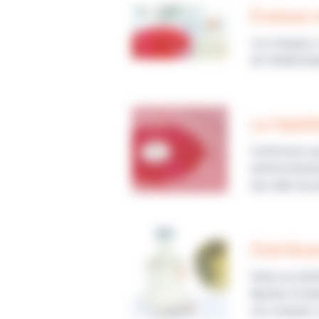
Évaluez 
Les disques, 
de l’antibioti
La fiabil
Conformes aux
antimicrobien
leur date de 
Distribu
Grâce au dist
Ajustez la ha
est compact, s