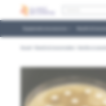
Panneau de gestion des cookies
Recherche
de
produits
Équipements et accessoires
Réactifs & Conso
Accueil
>
Réactifs & Consommables
>
Identifier et caract