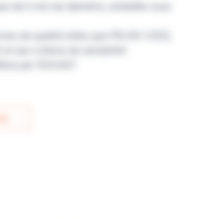
ues de 6 mm de diamètre, emballés sous
mes de qualité telles que PN-EN 12322,
et aux critères de sensibilité
inis par l’EUCAST.
IS