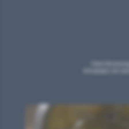
Planet Microbiology
témoignages, des repor