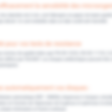
efficacement la sensibilité des microorg
d’un diamètre de 6 mm, sont fabriqués en papier de haute qualit
que désiré. Ils sont emballés dans un tube scellé anti-humidité.
ité pour vos tests de resistance
 normes de qualité telles que PN-EN 12322, EN ISO 11133, CLSI,
ne définis par l'EUCAST. Les disques antibiotiques peuvent être
péremption.
ez automatiquement vos disques :
ributeur automatique (REF : EM006), dispensez 6 disques simul
uteur en fonction de l’épaisseur de la gélose et optimisez la dis
imple d'utilisation et facile à nettoyer.