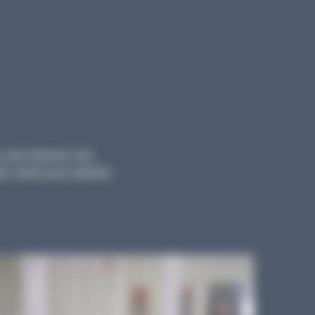
, des tutoriels, des
ts variés pour explorer