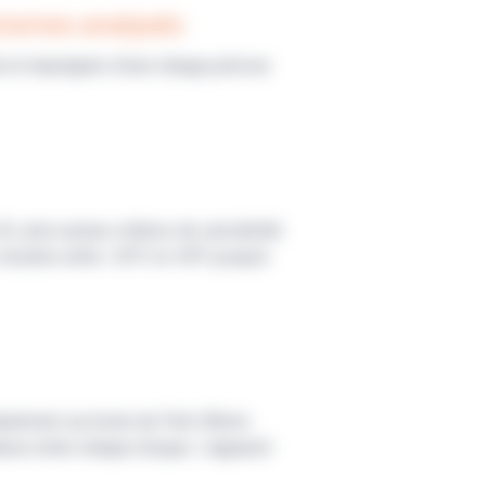
anismes analysés
é et imprégnés d’une charge précise
 ainsi qu'aux critères de sensibilité
 stockés entre -20°C et +8°C jusqu'à
tanément sur boite de Petri 90mm.
tance entre chaque disque. L'appareil