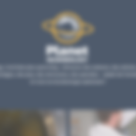
, c’est bien plus qu’un blog : retrouvez des astuces, des articles
tages, des jeux, des émissions, des parodies… autant de forma
et vivre la microbiologie autrement !