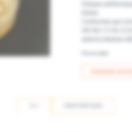
Disques antibiotiq
blister.
Conformes aux nor
EN ISO 11133, CLSI 
antimicrobienne déf
Prix sur devis
DEMANDER UN DEV
LES +
CARACTÉRISTIQUES