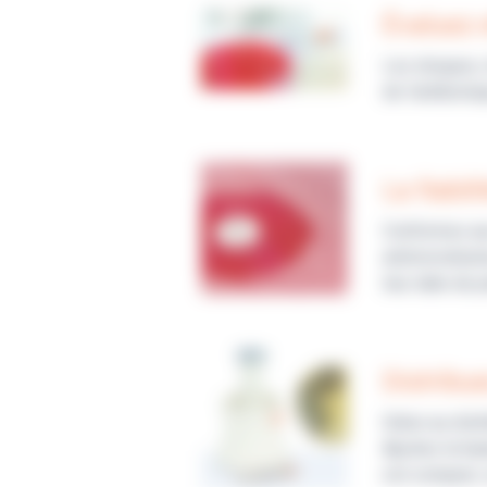
Évaluez 
Les disques, 
de l’antibioti
La fiabil
Conformes aux
antimicrobien
leur date de 
Distribu
Grâce au dist
Ajustez la ha
est compact, s