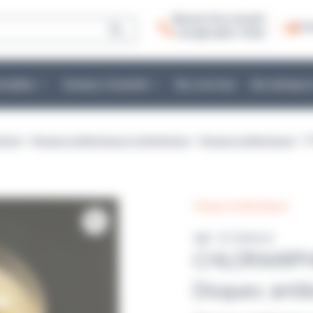
Besoin d’un conseil :
Co
+ 33 (0)2 40 51 79 53
mmables
Secteurs d’activité
Nos services
Une entrepris
ériser
>
Disques antibiotiques et distributeur
>
Disques antibiotiques
> C
Disques antibiotiques
Réf : E113016 K
CHLORAMPH
Disques anti