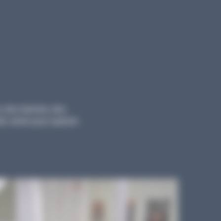
, des tutoriels, des
ts variés pour explorer