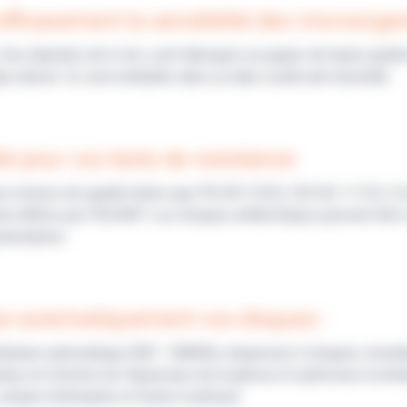
efficacement la sensibilité des microorg
d’un diamètre de 6 mm, sont fabriqués en papier de haute qualit
que désiré. Ils sont emballés dans un tube scellé anti-humidité.
ité pour vos tests de resistance
 normes de qualité telles que PN-EN 12322, EN ISO 11133, CLSI,
ne définis par l'EUCAST. Les disques antibiotiques peuvent être
péremption.
ez automatiquement vos disques :
ributeur automatique (REF : EM006), dispensez 6 disques simul
uteur en fonction de l’épaisseur de la gélose et optimisez la dis
imple d'utilisation et facile à nettoyer.