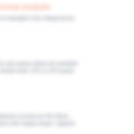
anismes analysés
é et imprégnés d’une charge précise
 ainsi qu'aux critères de sensibilité
 stockés entre -20°C et +8°C jusqu'à
tanément sur boite de Petri 90mm.
tance entre chaque disque. L'appareil