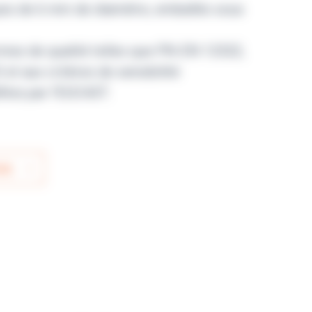
ues de 6 mm de diamètre, emballés sous
mes de qualité telles que PN-EN 12322,
et aux critères de sensibilité
inis par l’EUCAST.
IS