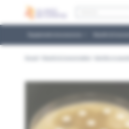
Panneau de gestion des cookies
Recherche
de
produits
Équipements et accessoires
Réactifs & Conso
Accueil
>
Réactifs & Consommables
>
Identifier et caract