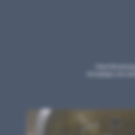
Planet Microbiology
témoignages, des repor