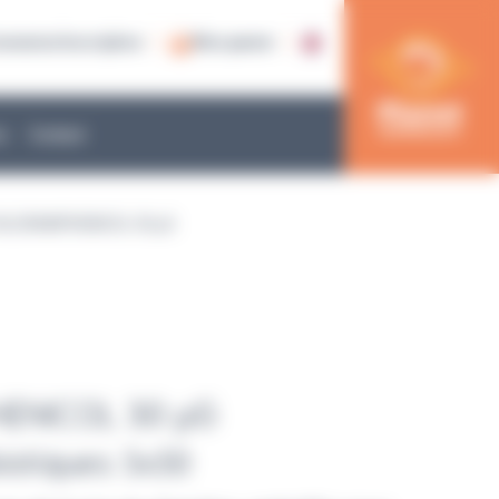
nnexion/inscription
Mon panier
e
Contact
HLORAMPHENICOL 30 µG
ENICOL 30 µG
biotiques 5x50