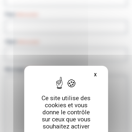
Pays
(Nécessaire)
Objet
(Nécessaire)
Message
(Nécessaire)
X
MASQUER LE BAN
Ce site utilise des
cookies et vous
donne le contrôle
sur ceux que vous
souhaitez activer