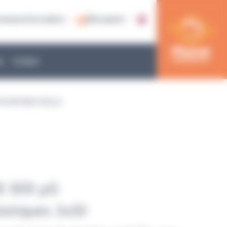
nnexion/inscription
Mon panier
e
Contact
OLYMYXIN B 300 µG
B 300 µG
biotiques 5x50