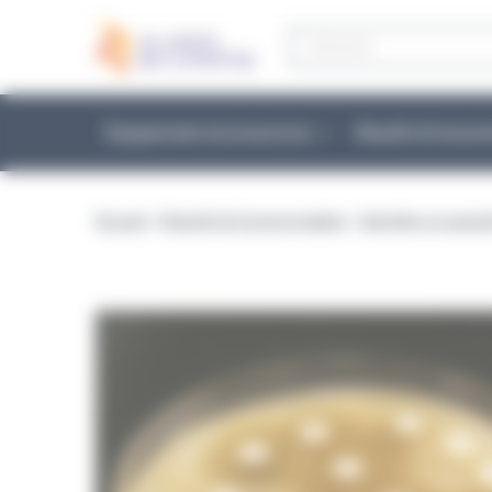
Panneau de gestion des cookies
Recherche
de
produits
Équipements et accessoires
Réactifs & Conso
Accueil
>
Réactifs & Consommables
>
Identifier et caract