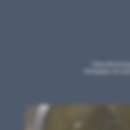
Planet Microbiology
témoignages, des repor