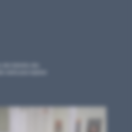
, des tutoriels, des
ts variés pour explorer