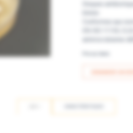
Disques antibiotiq
blister.
Conformes aux nor
EN ISO 11133, CLSI 
antimicrobienne déf
Prix sur devis
DEMANDER UN DEV
LES +
CARACTÉRISTIQUES