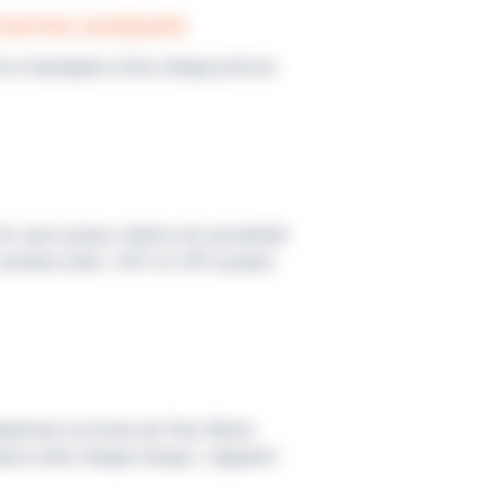
anismes analysés
é et imprégnés d’une charge précise
 ainsi qu'aux critères de sensibilité
 stockés entre -20°C et +8°C jusqu'à
tanément sur boite de Petri 90mm.
tance entre chaque disque. L'appareil