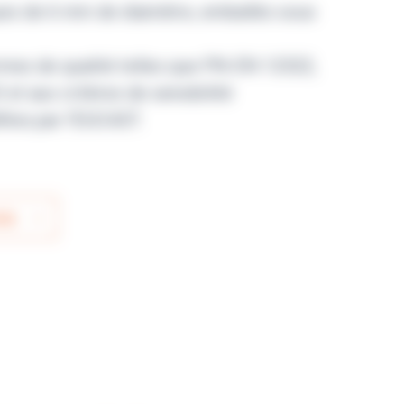
ues de 6 mm de diamètre, emballés sous
mes de qualité telles que PN-EN 12322,
et aux critères de sensibilité
inis par l’EUCAST.
IS