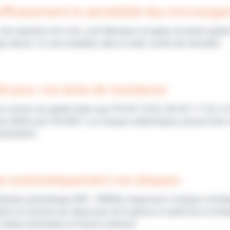
efficacement la sensibilité des microorg
d’un diamètre de 6 mm, sont fabriqués en papier de haute qualit
que désiré. Ils sont emballés dans un tube scellé anti-humidité.
ité pour vos tests de resistance
 normes de qualité telles que PN-EN 12322, EN ISO 11133, CLSI,
ne définis par l'EUCAST. Les disques antibiotiques peuvent être
péremption.
ez automatiquement vos disques :
ributeur automatique (REF : EM006), dispensez 6 disques simul
uteur en fonction de l’épaisseur de la gélose et optimisez la dis
imple d'utilisation et facile à nettoyer.