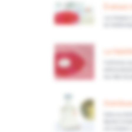
Évaluez 
Les disques, 
de l’antibioti
La fiabil
Conformes aux
antimicrobien
leur date de 
Distribu
Grâce au dist
Ajustez la ha
est compact, s