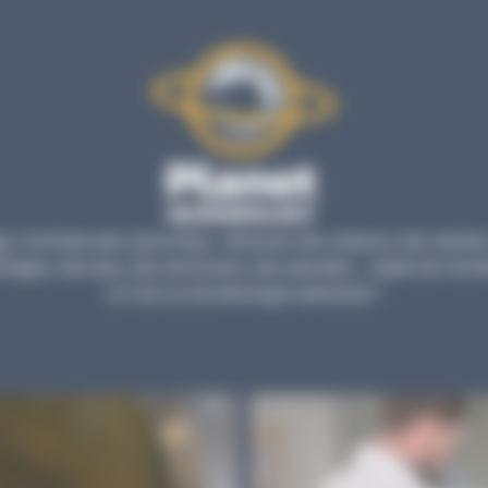
, c’est bien plus qu’un blog : retrouvez des astuces, des articles
tages, des jeux, des émissions, des parodies… autant de forma
et vivre la microbiologie autrement !