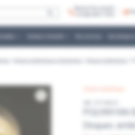
Besoin d’un conseil :
Co
+ 33 (0)2 40 51 79 53
mmables
Secteurs d’activité
Nos services
Une entrepris
ériser
>
Disques antibiotiques et distributeur
>
Disques antibiotiques
> P
Disques antibiotiques
Réf : E111632 K
POLYMYXIN 
Disques anti