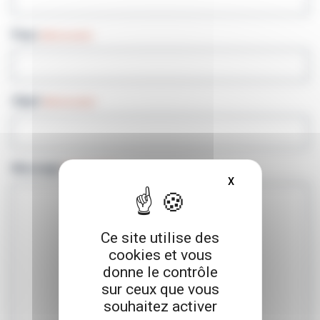
Pays
(Nécessaire)
Objet
(Nécessaire)
Message
(Nécessaire)
X
MASQUER LE BAN
Ce site utilise des
cookies et vous
donne le contrôle
sur ceux que vous
souhaitez activer