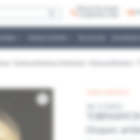
Besoin d’un conseil :
Co
+ 33 (0)2 40 51 79 53
mmables
Secteurs d’activité
Nos services
Une entrepris
ériser
>
Disques antibiotiques et distributeur
>
Disques antibiotiques
> T
Disques antibiotiques
Réf : E112020 K
TOBRAMYCIN
Disques anti