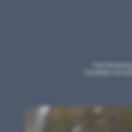
Planet Microbiology
témoignages, des repor