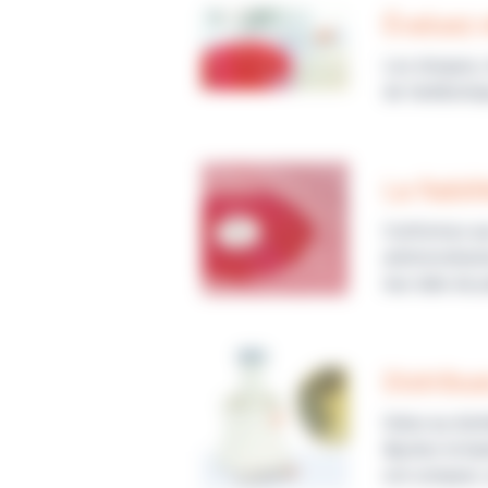
Évaluez 
Les disques, 
de l’antibioti
La fiabil
Conformes aux
antimicrobien
leur date de 
Distribu
Grâce au dist
Ajustez la ha
est compact, s