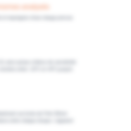
anismes analysés
é et imprégnés d’une charge précise
 ainsi qu'aux critères de sensibilité
 stockés entre -20°C et +8°C jusqu'à
tanément sur boite de Petri 90mm.
tance entre chaque disque. L'appareil