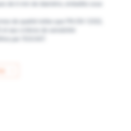
ues de 6 mm de diamètre, emballés sous
mes de qualité telles que PN-EN 12322,
et aux critères de sensibilité
inis par l’EUCAST.
IS