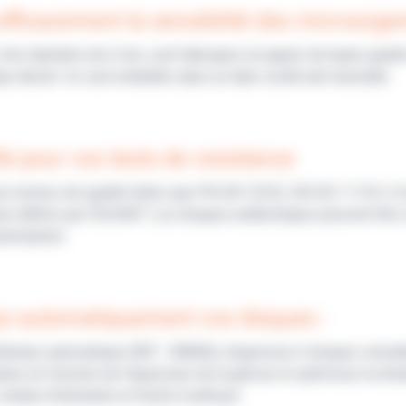
efficacement la sensibilité des microorg
d’un diamètre de 6 mm, sont fabriqués en papier de haute qualit
que désiré. Ils sont emballés dans un tube scellé anti-humidité.
ité pour vos tests de resistance
 normes de qualité telles que PN-EN 12322, EN ISO 11133, CLSI,
ne définis par l'EUCAST. Les disques antibiotiques peuvent être
péremption.
ez automatiquement vos disques :
ributeur automatique (REF : EM006), dispensez 6 disques simul
uteur en fonction de l’épaisseur de la gélose et optimisez la dis
imple d'utilisation et facile à nettoyer.