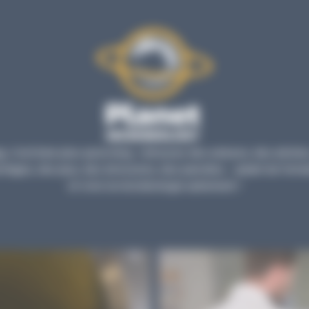
, c’est bien plus qu’un blog : retrouvez des astuces, des articles
tages, des jeux, des émissions, des parodies… autant de forma
et vivre la microbiologie autrement !