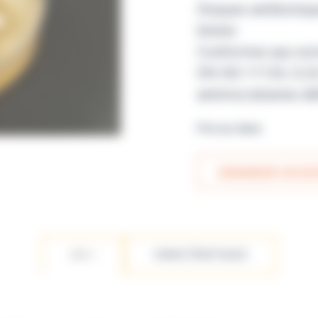
Disques antibiotiq
blister.
Conformes aux nor
EN ISO 11133, CLSI 
antimicrobienne déf
Prix sur devis
DEMANDER UN DEV
LES +
CARACTÉRISTIQUES