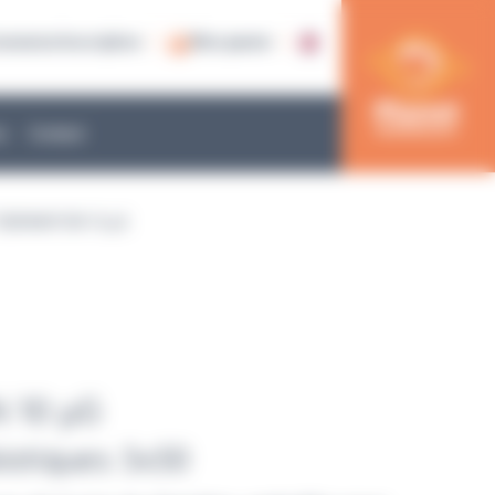
nnexion/inscription
Mon panier
e
Contact
OBRAMYCIN 10 µG
 10 µG
biotiques 5x50