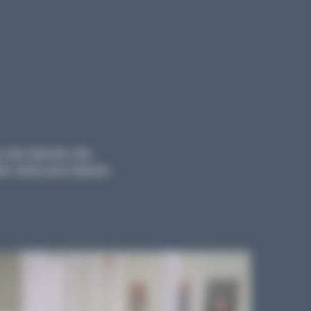
, des tutoriels, des
ts variés pour explorer