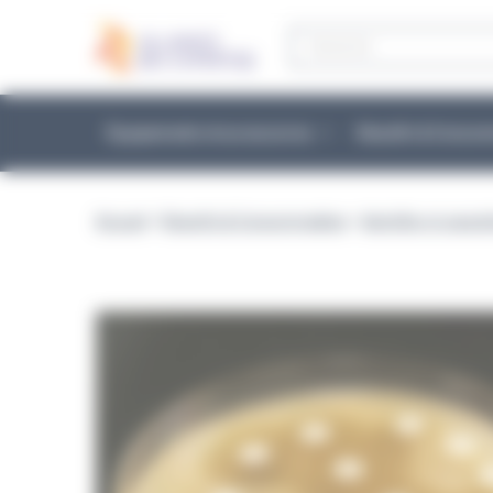
Panneau de gestion des cookies
Recherche
de
produits
Équipements et accessoires
Réactifs & Conso
Accueil
>
Réactifs & Consommables
>
Identifier et caract