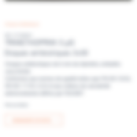
Disques antibiotiques
Réf : E112026 K
TRIMETHOPRIM 5 µG
Disques antibiotiques 5x50
Disques antibiotiques de 6 mm de diamètre, emballés
sous blister.
Conformes aux normes de qualité telles que PN-EN 12322,
EN ISO 11133, CLSI et aux critères de sensibilité
antimicrobienne définis par l’EUCAST.
Prix sur devis
DEMANDER UN DEVIS