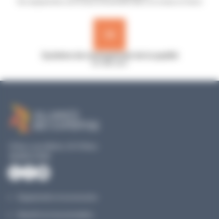
Nos équipements sont conçus et assemblés dans nos locaux en France
Système de management de la qualité
ISO 9001:2015
19 Rue Louis Blériot, 35170 Bruz
02 40 51 79 53
Équipements et accessoires
Réactifs & Consommables