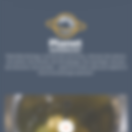
Planet Microbiology, c’est bien plus qu’un blog : retrouvez des astuces,
des articles, des tutoriels, des témoignages, des reportages, des jeux,
des émissions, des parodies… autant de formats variés pour explorer et
vivre la microbiologie autrement !