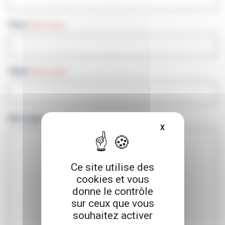
Pays
(Nécessaire)
Objet
(Nécessaire)
Message
(Nécessaire)
X
MASQUER LE BAN
Ce site utilise des
cookies et vous
donne le contrôle
sur ceux que vous
souhaitez activer