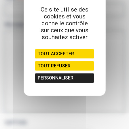
Ce site utilise des
cookies et vous
donne le contrôle
Message
(Nécessaire)
sur ceux que vous
souhaitez activer
TOUT ACCEPTER
TOUT REFUSER
PERSONNALISER
CAPTCHA