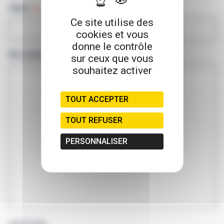
Objet
(Nécessaire)
Ce site utilise des
cookies et vous
donne le contrôle
Message
(Nécessaire)
sur ceux que vous
souhaitez activer
TOUT ACCEPTER
TOUT REFUSER
PERSONNALISER