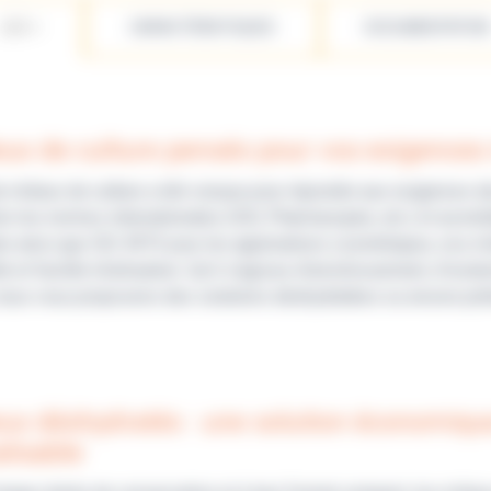
LES +
CARACTÉRISTIQUES
DOCUMENTATION
eux de culture pensés pour vos exigences
e milieux de culture a été conçue pour répondre aux exigences d
n les normes internationales (ISO, Pharmacopée, etc.) et accré
re ainsi que ISO 4973 pour les applications cosmétiques, nos mi
ité et facilité d’utilisation. Qu’il s’agisse d’enrichissement, d’
ous vous proposons des solutions déshydratées ou encore prêt
eux déshydratés : une solution économique
lisable