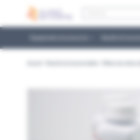
Panneau de gestion des cookies
Recherche
de
produits
Équipements et accessoires
Réactifs & Conso
Accueil
>
Réactifs & Consommables
>
Milieux de culture