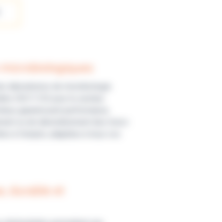
 microbiologiques
es laboratoires de microbiologie.
dités ISO11133 pour le secteur
lieux garantissent performance,
isolement ou de dénombrement des micro-
es à l’emploi, adaptées à tous vos
, durable et