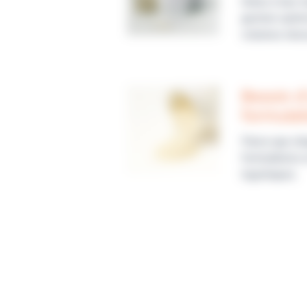
Grâce à leur 
gestion optimi
volumes néce
Besoin d
formulat
Parce que cha
formulations 
logistiques.