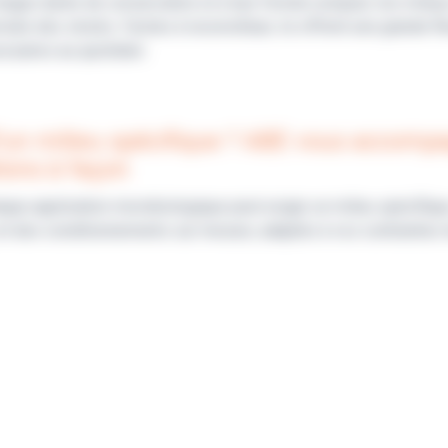
longue durée de conservation et à leur format compact, les mili
sée des stocks. Faciles à reconstituer, ils offrent une grande fl
ssaires au quotidien.
’un milieu spécifique ? ABE vous accomp
ions à façon
que application microbiologique peut exiger un milieu spécifiq
et des conditionnements sur mesure, adaptés à vos contraintes 