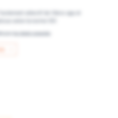
l’isolement sélectif de Vibrio spp et
ticus selon la norme ISO
ble pour
les clients connectés
IS