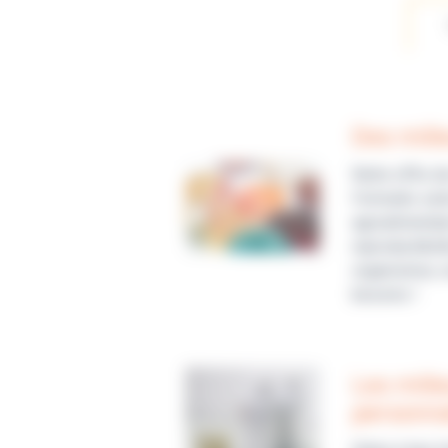
Des mili
Notre offre d
Formulés selo
agroalimentai
reproductibil
organismes, n
besoins !
Les mili
personna