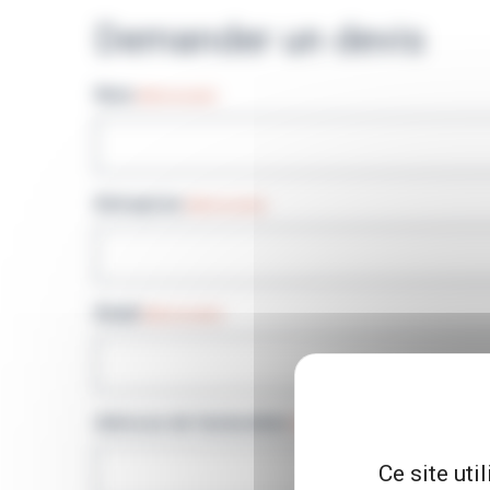
Demander un devis
Nom
(Nécessaire)
Entreprise
(Nécessaire)
Email
(Nécessaire)
Adresse de facturation
(Nécessaire)
Ce site uti