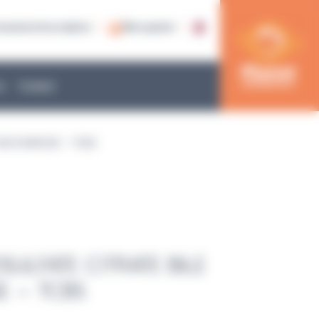
nnexion/inscription
Mon panier
e
Contact
 SACCHAROSE – TCBS
SULFATE CITRATE BILE
E – TCBS