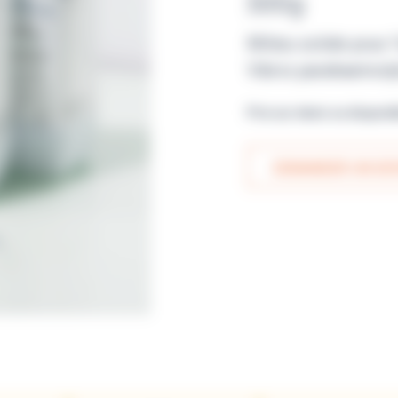
500g
Milieu solide pour 
Vibrio parahaemoly
Prix sur devis ou disponi
DEMANDER UN DEV