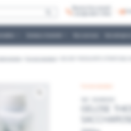
Besoin d’un conseil :
Co
+ 33 (0)2 40 51 79 53
mmables
Secteurs d’activité
Nos services
Une entrepris
 déshydratés
>
Format standard
> GELOSE THIOSULFATE CITRATE BILE
Format standard
Réf : DSHB3039
GELOSE THIO
SACCHAROS