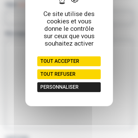
Objet
(Nécessaire)
Ce site utilise des
cookies et vous
donne le contrôle
Message
(Nécessaire)
sur ceux que vous
souhaitez activer
TOUT ACCEPTER
TOUT REFUSER
PERSONNALISER