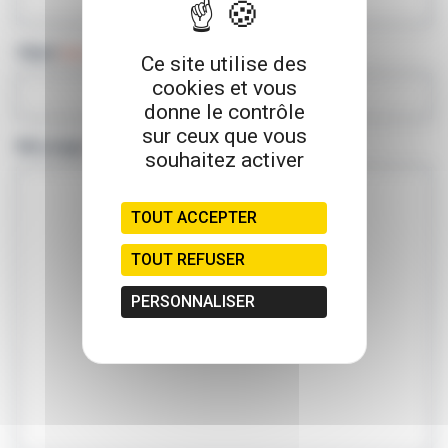
Objet
(Nécessaire)
Ce site utilise des
cookies et vous
donne le contrôle
sur ceux que vous
Message
(Nécessaire)
souhaitez activer
TOUT ACCEPTER
TOUT REFUSER
PERSONNALISER