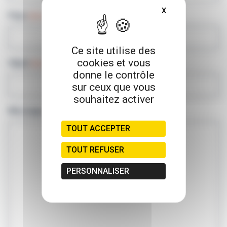
X
MASQUER LE BAN
Pays
(Nécessaire)
Ce site utilise des
cookies et vous
Objet
(Nécessaire)
donne le contrôle
sur ceux que vous
souhaitez activer
Message
(Nécessaire)
TOUT ACCEPTER
TOUT REFUSER
PERSONNALISER