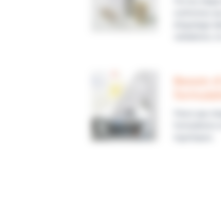
Fini les étape
conformes aux
étiquetage lat
validations, i
Besoin d
formulat
Parce que cha
formulations 
logistiques.