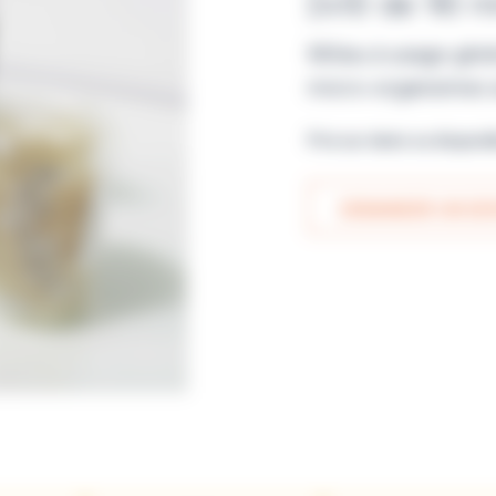
2x10 de 90 m
Milieu à usage géné
micro-organismes 
Prix sur devis ou disponi
DEMANDER UN DEV