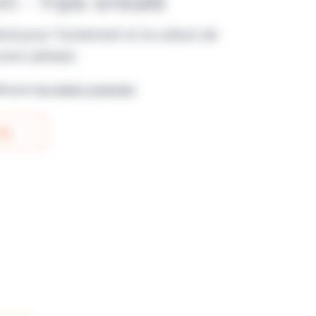
m - Triple emballé
ral pour l’isolement et la culture de
avec pénase.
ble pour
les clients connectés
IS