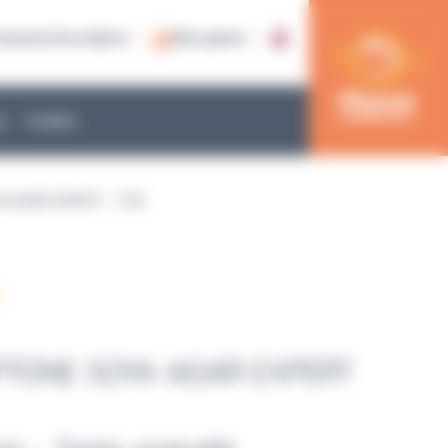
nnexion/inscription
Mon panier
e
Contact
A AGAR EXPERT – TSA
s
PTONE SOYA AGAR EXPERT