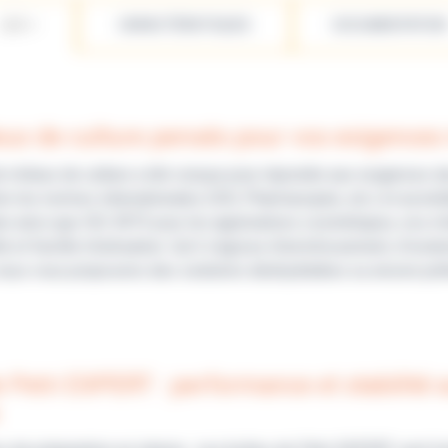
LES +
CARACTÉRISTIQUES
DOCUMENTATION
eux de culture pensés pour vos exigences
e milieux de culture a été conçue pour répondre aux exigences d
n les normes internationales (ISO, Pharmacopée, etc.) et accré
re ainsi que ISO 4973 pour les applications cosmétiques, nos mi
ité et facilité d’utilisation. Qu’il s’agisse d’enrichissement, d’
ous vous proposons des solutions déshydratées ou encore prêt
e Petri EXPERT : performance et stabilité 