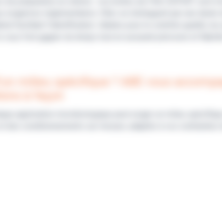
s de préparation en interne : nos boîtes de Pétri EXPERT sont liv
 exigences réglementaires. Elles se distinguent par une durée 
éral facilitant l'identification. Idéales pour le contrôle qualité, l
ls vous font gagner du temps tout en assurant précision et fiabil
’un milieu spécifique ? ABE vous accomp
ions à façon
que application microbiologique peut exiger un milieu spécifiq
et des conditionnements sur mesure, adaptés à vos contraintes 