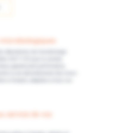
 microbiologiques
es laboratoires de microbiologie.
dités ISO11133 pour le secteur
lieux garantissent performance,
isolement ou de dénombrement des micro-
es à l’emploi, adaptées à tous vos
au service de vos