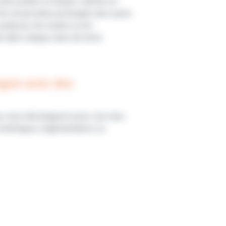
rées prêtes à l’emploi, stériles et
de conservation prolongée ainsi qu'un
es analyses de routine ou les
ité dans chaque série de tests.
agne avec des
ue, nous développons pour vous des
techniques, réglementaires ou