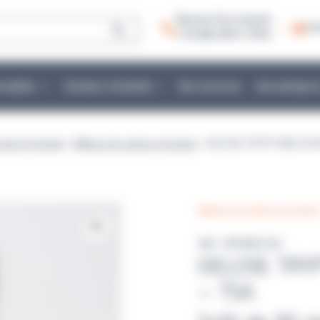
Besoin d’un conseil :
Co
+ 33 (0)2 40 51 79 53
mmables
Secteurs d’activité
Nos services
Une entrepris
prêts à l'emploi
>
Milieux de culture en boites
> GELOSE TRYPTONE SOY
Milieux de culture en boite
Réf : BPWR3102
GELOSE TRY
– TSA