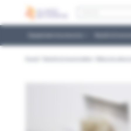
Panneau de gestion des cookies
Recherche
de
produits
Équipements et accessoires
Réactifs & Conso
Accueil
>
Réactifs & Consommables
>
Milieux de culture 