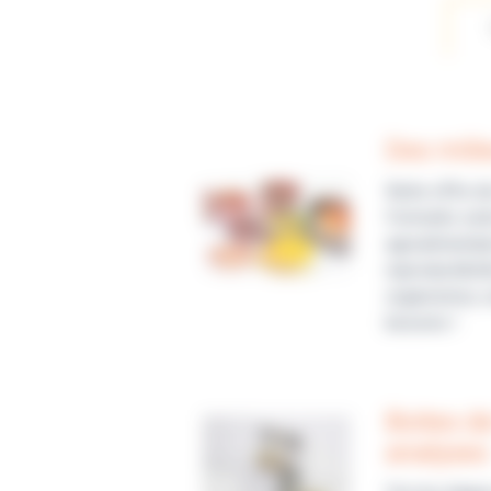
Des mili
Notre offre d
Formulés selo
agroalimentai
reproductibil
organismes, n
besoins !
Boites d
analyses