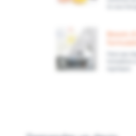
ils vous font
Besoin d
formulat
Parce que cha
formulations 
logistiques.