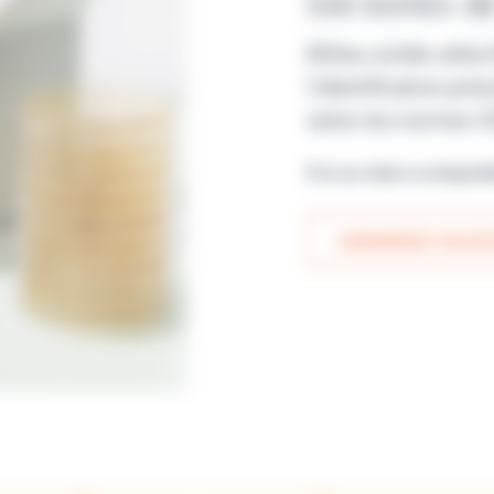
5x6 boites de
Milieu solide sélect
l’identification pr
selon les normes I
Prix sur devis ou disponi
DEMANDER UN DEV