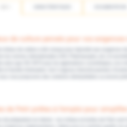
LES +
CARACTÉRISTIQUES
DOCUMENTATION
eux de culture pensés pour vos exigences
e milieux de culture a été conçue pour répondre aux exigences d
n les normes internationales (ISO, Pharmacopée, etc.) et accré
re ainsi que ISO 4973 pour les applications cosmétiques, nos mi
ité et facilité d’utilisation. Qu’il s’agisse d’enrichissement, d’
ous vous proposons des solutions déshydratées ou encore prêt
s de Petri prêtes à l’emploi pour simplifi
s de préparation en interne : nos milieux en boîtes de Petri sont l
 exigences réglementaires. Idéals pour le contrôle qualité, les a