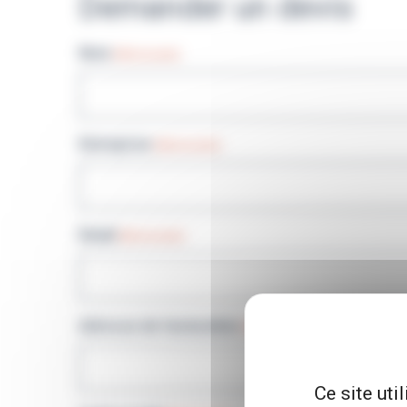
Demander un devis
Nom
(Nécessaire)
Entreprise
(Nécessaire)
Email
(Nécessaire)
Adresse de facturation
(Nécessaire)
Ce site uti