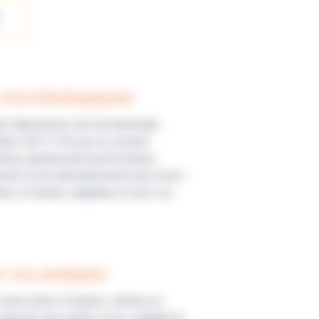
 microbiologiques
es laboratoires de microbiologie.
dités ISO11133 pour le secteur
lieux garantissent performance,
isolement ou de dénombrement des micro-
es à l’emploi, adaptées à tous vos
er vos analyses
ivrés prêts à l’emploi, stériles et
nalyses de routine ou les validations,