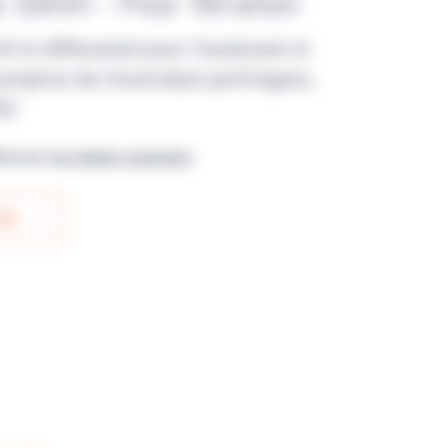
 55mm - Pour filtration
if et différentiel pour l’isolement et
ésomptive de Clostridium perfringens,
SO
ble pour
les clients connectés
IS