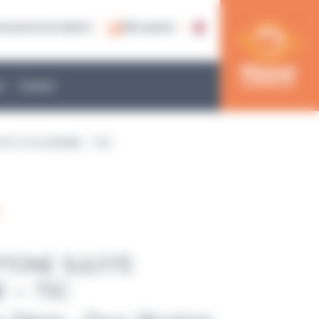
nnexion/inscription
Mon panier
e
Contact
ITE CYCLOSERINE – TSC
s
PTONE SULFITE
E – TSC