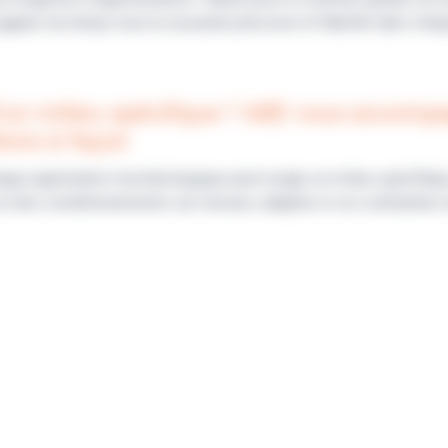
 gagner du temps tout en assurant précision et fiabilité dans chaq
’un milieu spécifique ? ABE vous accomp
ions à façon
que application microbiologique peut exiger un milieu spécifiq
et des conditionnements sur mesure, adaptés à vos contraintes 