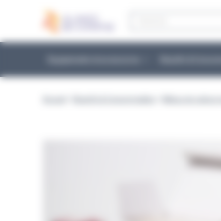
Panneau de gestion des cookies
Recherche
de
produits
Équipements et accessoires
Réactifs & Conso
Accueil
>
Réactifs & Consommables
>
Milieux de culture 