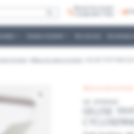
Besoin d’un conseil :
Co
+ 33 (0)2 40 51 79 53
mmables
Secteurs d’activité
Nos services
Une entrepris
prêts à l'emploi
>
Milieux de culture en boites
> GELOSE TRYPTONE SULF
Milieux de culture en boite
Réf : BPWR3069
GELOSE TRY
CYCLOSERIN