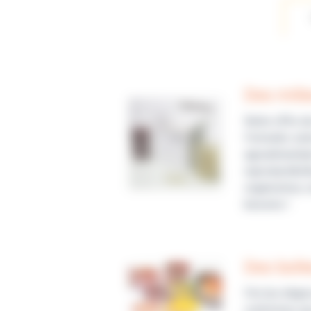
Des mili
Notre offre d
Formulés selo
agroalimentai
reproductibil
organismes, n
besoins !
Des boîte
Fini les étape
conformes aux