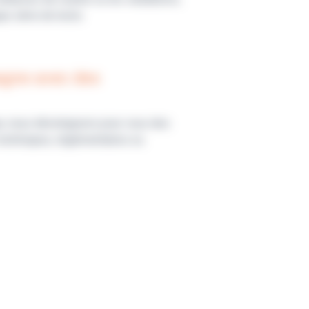
ue série de tests.
agne avec des
ue, nous développons pour vous des
techniques, réglementaires ou