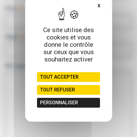
X
MASQUER LE BAN
Pays
(Nécessaire)
Ce site utilise des
cookies et vous
Objet
(Nécessaire)
donne le contrôle
sur ceux que vous
souhaitez activer
Message
(Nécessaire)
TOUT ACCEPTER
TOUT REFUSER
PERSONNALISER