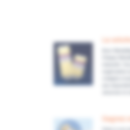
La soluti
Avec MediaBag
Chaque MediaB
manuelle. Vou
organisation 
s’adapte à to
une disponibi
sécuriser et s
Gagnez e
Grâce à son e