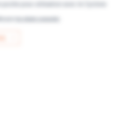
n poche pour utilisation avec le Cyclone
ble pour
les clients connectés
IS