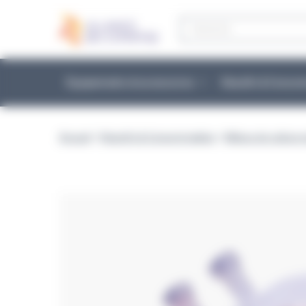
Panneau de gestion des cookies
Recherche
de
produits
Équipements et accessoires
Réactifs & Conso
Accueil
>
Réactifs & Consommables
>
Milieux de culture 