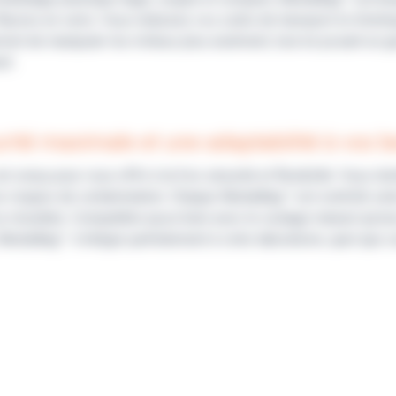
 flacons en verre. Vous réduisez vos coûts de transport et d’entr
met de manipuler les milieux plus aisément, tout en posant un 
nt.
rité maximale et une adaptabilité à vos b
 conçu pour vous offrir à la fois sécurité et flexibilité. Vous di
s risques de contamination. Chaque MediaBag™ est contrôlé selo
vos résultats. Compatible aussi bien avec le coulage manuel q
ediaBag™ s’intègre parfaitement à votre laboratoire, quel que so