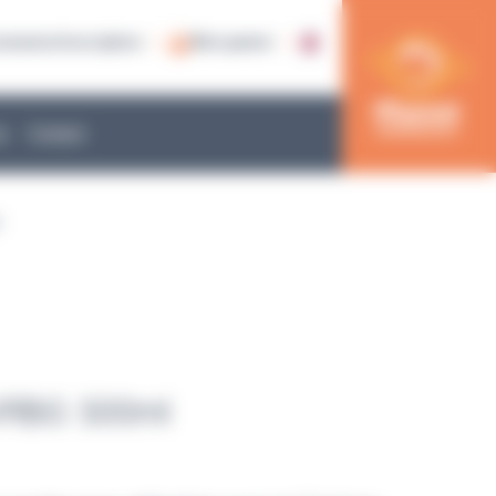
nnexion/inscription
Mon panier
e
Contact
VRBG 500ml