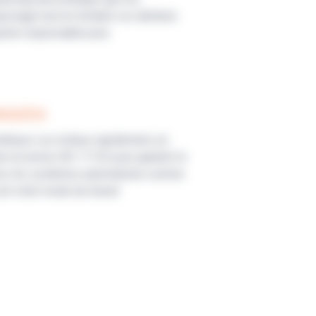
eposage tout en limitant vos déchets.
geste responsable pour
esoins
stribuez vos milieux rapidement, en
n la norme ISO 11133 pour garantir la
u’avec les systèmes automatisés comme
it votre mode de travail.