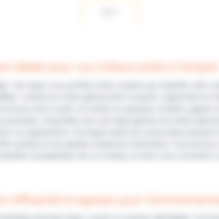
LES +
on idéale pour vos milieux prêts à l’emplo
™ de Copan, vous profitez d’une solution qui simplifie votre con
ag™ contient un milieu gélosé prêt à l’emploi, supprimant les 
s pouvez ainsi couler vos boîtes en quelques instants, gagner u
au quotidien. Disponible avec une large gamme de milieux gélo
utes vos applications. Sa longue durée de conservation (jusqu’à 
lité continue et une grande souplesse d’utilisation. Vous pouv
implifier la préparation de vos milieux, et ainsi vous concentrer s
n efficacité et agissez pour l’environnem
mballage plastique léger, souple et compact, MediaBag™ est be