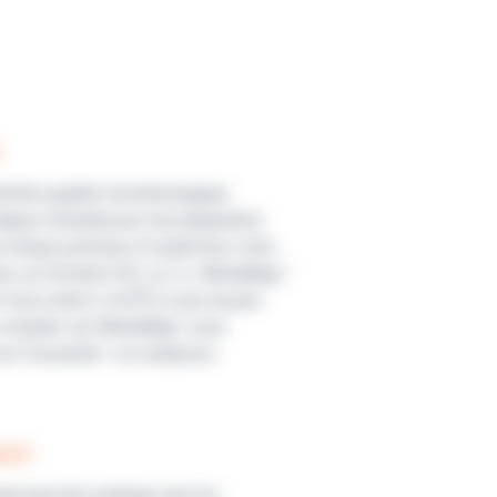
i
trôle qualité microbiologique.
étapes fastidieuses de préparation
n temps précieux et optimiser votre
sés, en formats 0,5L ou 1L, MediaBag™
6 mois entre 2 et 8°C) vous assure
ez compter sur MediaBag™ pour
ur l’essentiel : vos analyses.
ent
aucoup plus pratique que les