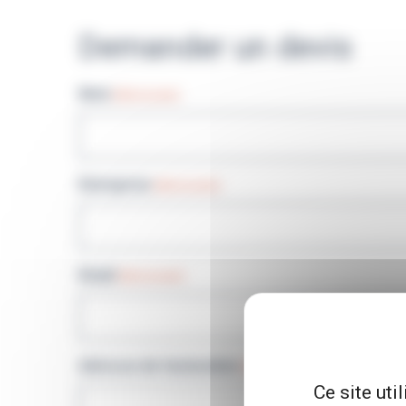
Demander un devis
Nom
(Nécessaire)
Entreprise
(Nécessaire)
Email
(Nécessaire)
Adresse de facturation
(Nécessaire)
Ce site uti