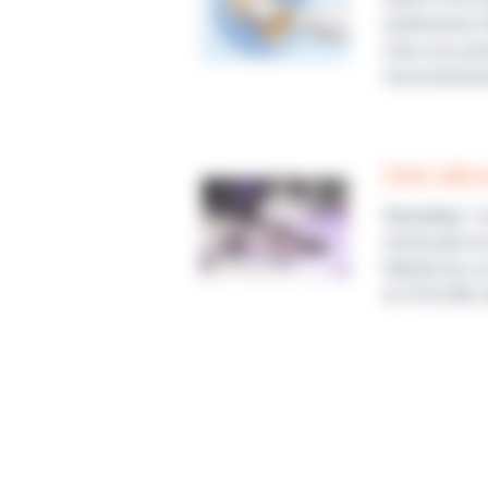
traditionnels
Cela vous per
l’environneme
Une sécu
MediaBag™ est
minimisant le
fiabilité de 
le CYCLONE, M