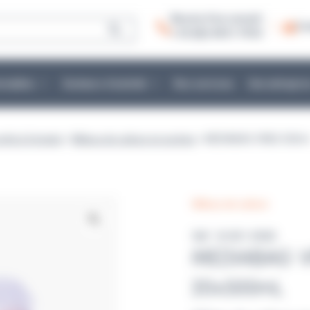
Besoin d’un conseil :
Co
+ 33 (0)2 40 51 79 53
mmables
Secteurs d’activité
Nos services
Une entrepris
prêts à l'emploi
>
Milieux de culture en poches
> MEDIABAG VRBG 500ml
Milieux de culture
Réf : B-001-0500
MEDIABAG 
20x500mL