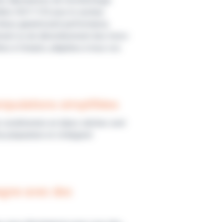
es laboratoires de microbiologie.
dités ISO11133 pour le secteur
lieux garantissent performance,
isolement ou de dénombrement des micro-
es à l’emploi, adaptées à tous vos
nipulations simplifiées
re conditionnés en tubes stériles sont
e préparation et s’intègrent
agne avec des