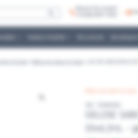
Besoin d’un conseil :
Co
+ 33 (0)2 40 51 79 53
mmables
Secteurs d’activité
Nos services
Une entrepris
prêts à l'emploi
>
Milieux de culture en tubes
> GELOSE SABOURAUD DE
Milieux de culture en tubes
Réf : TUWR3003
GELOSE SA
20x6,2mL - g