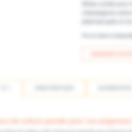
Milieu solide pour 
champignons selon
pharmacopée et la
Prix sur devis ou disponi
DEMANDER UN DEV
LES +
CARACTÉRISTIQUES
DOCUMENTATION
eux de culture pensés pour vos exigences