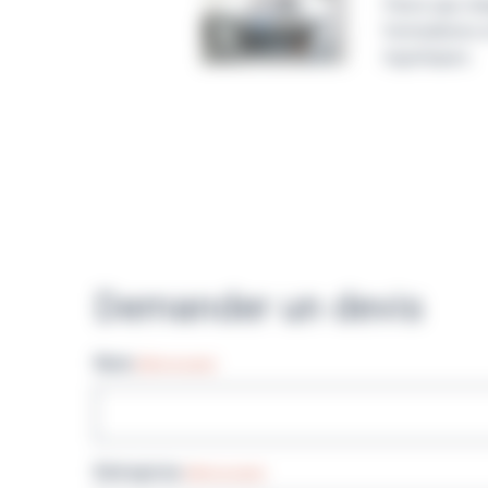
Parce que cha
formulations 
logistiques.
Demander un devis
Nom
(Nécessaire)
Entreprise
(Nécessaire)