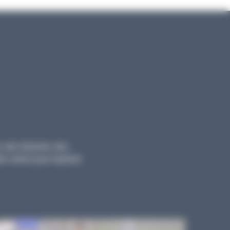
, des tutoriels, des
ts variés pour explorer