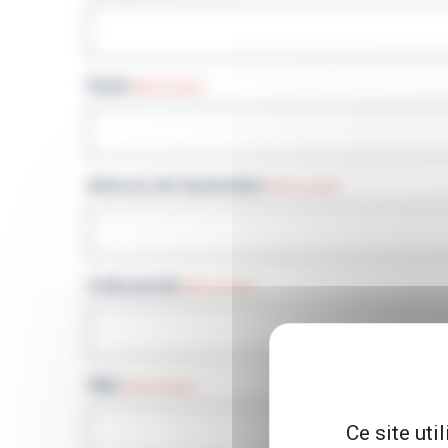
Email
(Nécessaire)
Adresse de facturation
(Nécessaire)
Code postal
(Nécessaire)
Ville
(Nécessaire)
Ce site uti