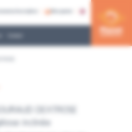
nnexion/inscription
Mon panier
e
Contact
XTROSE
BOURAUD DEXTROSE
élose inclinée