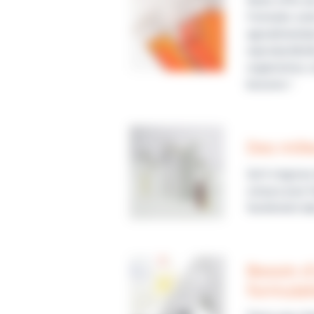
Notre offre d
Formulés selo
agroalimentai
reproductibil
organismes, n
besoins !
Des mili
Qu'il s’agisse
conçus pour fa
facilement da
Besoin d
formulat