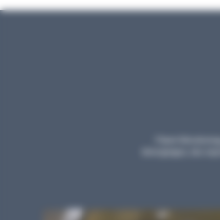
Planet Microbiology
témoignages, des repor