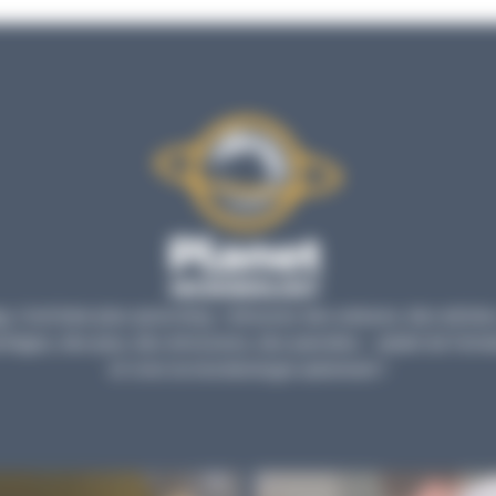
, c’est bien plus qu’un blog : retrouvez des astuces, des articles
tages, des jeux, des émissions, des parodies… autant de forma
et vivre la microbiologie autrement !