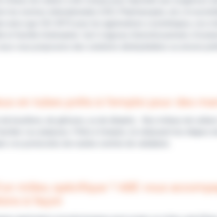
e milieux de culture a été conçue pour répondre aux exigences d
n les normes internationales (ISO, Pharmacopée, etc.) et accré
re ainsi que ISO 4973 pour les applications cosmétiques, nos mi
ité et facilité d’utilisation. Qu’il s’agisse d’enrichissement, d’
ous vous proposons des solutions déshydratées ou encore prêt
eux en tubes prêts à l’emploi pour des ma
 de bouillons, de géloses, ou de diluants... Nos milieux de cultu
ciliter vos analyses. Prêts à l’emploi, ils réduisent les étapes d
ns vos protocoles de routine comme de validation.
’un milieu spécifique ? ABE vous accomp
ions à façon