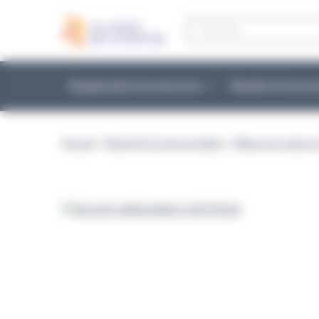
Panneau de gestion des cookies
Recherche
de
produits
Équipements et accessoires
Réactifs & Conso
Accueil
>
Réactifs & Consommables
>
Milieux de culture 