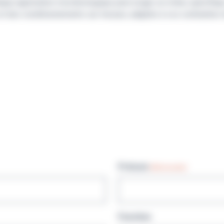
que application microbiologique peut exiger un milieu spécifiq
et des conditionnements sur mesure, adaptés à vos contraintes 
Prénom
(Nécessaire)
Fonction