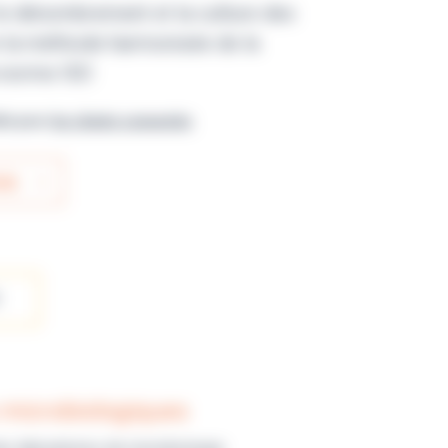
le dénombrement et la culture des
 la méthode harmonisée de la
 norme ISO
ble pour
les clients connectés
IS
 microbiologiques