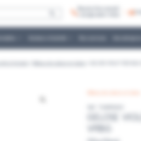
Besoin d’un conseil :
Co
+ 33 (0)2 40 51 79 53
mmables
Secteurs d’activité
Nos services
Une entrepris
prêts à l'emploi
>
Milieux de culture en tubes
> GELOSE VIOLET RED BIL
Milieux de culture en tubes
Réf : TUWR3023
GELOSE VIO
VRBG