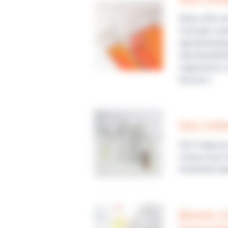
Notre offre d
Formulés selo
agroalimentai
reproductibil
organismes, n
besoins !
Des mili
Qu'il s’agisse
conçus pour fa
facilement da
Besoin d