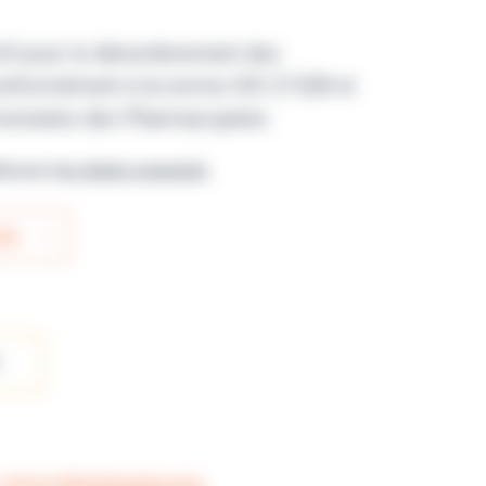
ctif pour le dénombrement des
onformément à la norme ISO 21528 et
monisées des Pharmacopées
ble pour
les clients connectés
IS
 microbiologiques