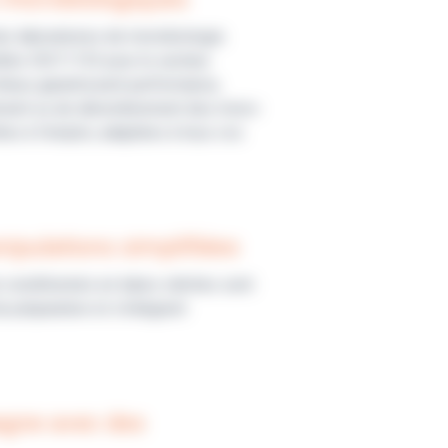
es laboratoires de microbiologie.
dités ISO11133 pour le secteur
lieux garantissent performance,
isolement ou de dénombrement des micro-
es à l’emploi, adaptées à tous vos
nipulations simplifiées
re conditionnés en tubes stériles sont
e préparation et s’intègrent
agne avec des