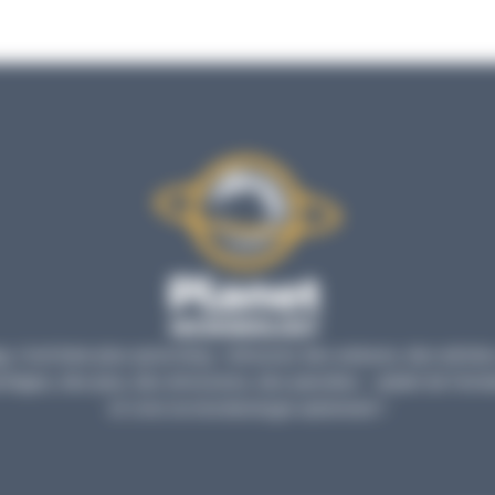
, c’est bien plus qu’un blog : retrouvez des astuces, des articles
tages, des jeux, des émissions, des parodies… autant de forma
et vivre la microbiologie autrement !