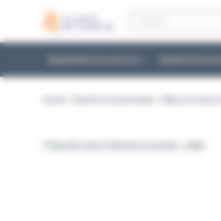
Panneau de gestion des cookies
Recherche
de
produits
Équipements et accessoires
Réactifs & Conso
Accueil
>
Réactifs & Consommables
>
Milieux de culture 