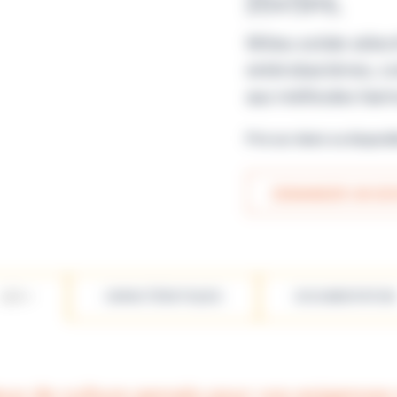
20x15mL
Milieu solide séle
entérobactéries, c
aux méthodes har
Prix sur devis ou disponi
DEMANDER UN DEV
LES +
CARACTÉRISTIQUES
DOCUMENTATION
eux de culture pensés pour vos exigences