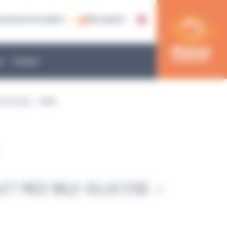
nnexion/inscription
Mon panier
e
Contact
E GLUCOSE – VRBG
LET RED BILE GLUCOSE –