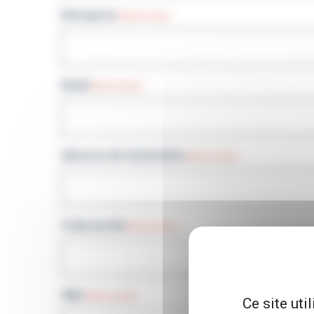
Entreprise
(Nécessaire)
Email
(Nécessaire)
Adresse de facturation
(Nécessaire)
Code postal
(Nécessaire)
Ville
(Nécessaire)
Ce site uti