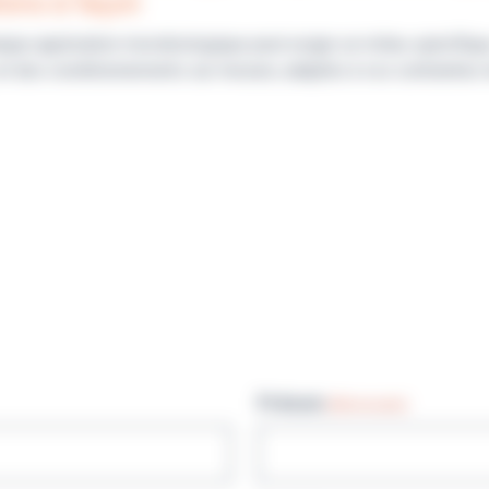
ions à façon
que application microbiologique peut exiger un milieu spécifiq
et des conditionnements sur mesure, adaptés à vos contraintes 
Prénom
(Nécessaire)