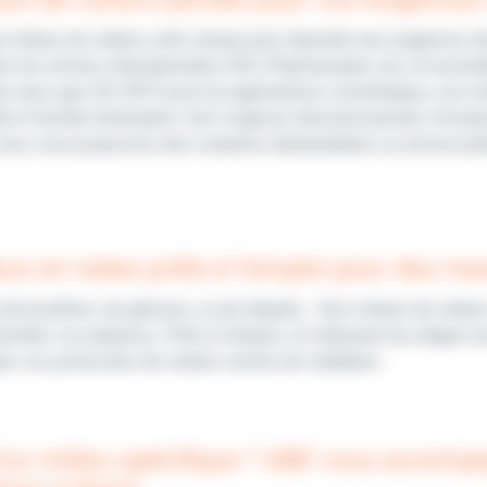
e milieux de culture a été conçue pour répondre aux exigences d
n les normes internationales (ISO, Pharmacopée, etc.) et accré
re ainsi que ISO 4973 pour les applications cosmétiques, nos mi
ité et facilité d’utilisation. Qu’il s’agisse d’enrichissement, d’
ous vous proposons des solutions déshydratées ou encore prêt
eux en tubes prêts à l’emploi pour des ma
 de bouillons, de géloses, ou de diluants... Nos milieux de cultu
ciliter vos analyses. Prêts à l’emploi, ils réduisent les étapes d
ns vos protocoles de routine comme de validation.
’un milieu spécifique ? ABE vous accomp