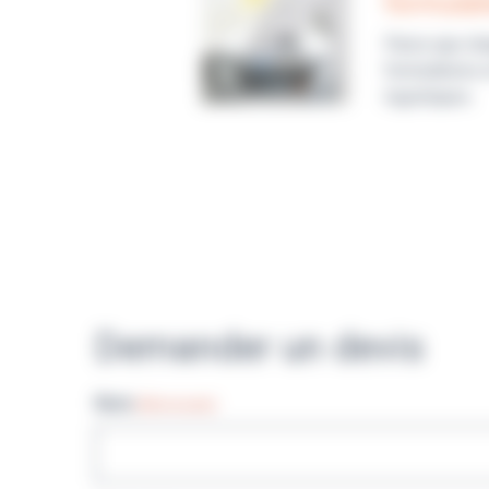
formulat
Parce que cha
formulations 
logistiques.
Demander un devis
Nom
(Nécessaire)