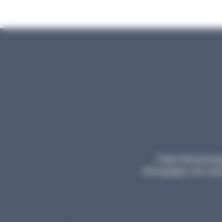
Planet Microbiology
témoignages, des repor