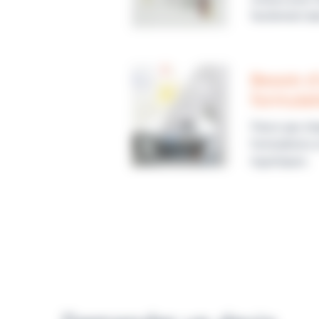
facilement da
Besoin d
formulat
Parce que cha
formulations 
logistiques.