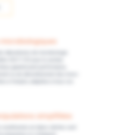
 microbiologiques
es laboratoires de microbiologie.
dités ISO11133 pour le secteur
lieux garantissent performance,
isolement ou de dénombrement des micro-
es à l’emploi, adaptées à tous vos
nipulations simplifiées
re conditionnés en tubes stériles sont
e préparation et s’intègrent