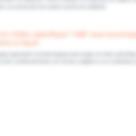
ns vos protocoles de routine comme de validation.
’un milieu spécifique ? ABE vous accomp
ions à façon
que application microbiologique peut exiger un milieu spécifiq
et des conditionnements sur mesure, adaptés à vos contraintes 