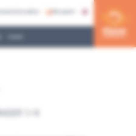
nnexion/inscription
Mon panier
e
Contact
INGER 1/4