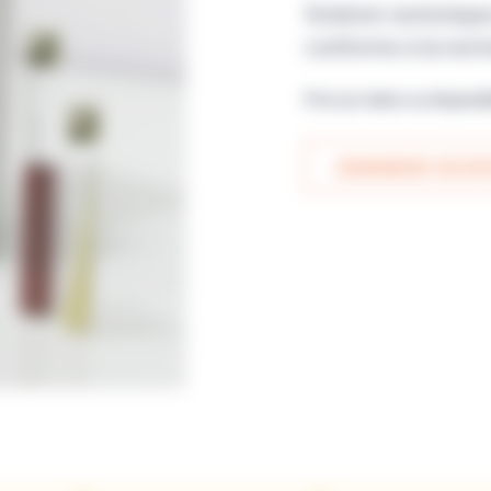
Solution isotonique
conforme à la nor
Prix sur devis ou disponi
DEMANDER UN DEV