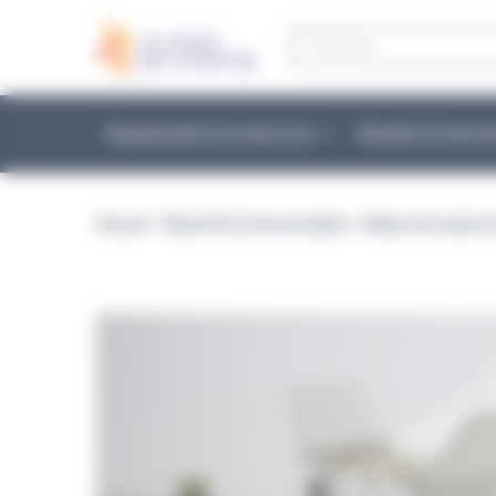
Panneau de gestion des cookies
Recherche
de
produits
Équipements et accessoires
Réactifs & Conso
Accueil
>
Réactifs & Consommables
>
Milieux de culture 