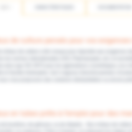
LES +
CARACTÉRISTIQUES
DOCUMENTATION
eux de culture pensés pour vos exigences
e milieux de culture a été conçue pour répondre aux exigences d
n les normes internationales (ISO, Pharmacopée, etc.) et accré
re ainsi que ISO 4973 pour les applications cosmétiques, nos mi
ité et facilité d’utilisation. Qu’il s’agisse d’enrichissement, d’
ous vous proposons des solutions déshydratées ou encore prêt
eux en tubes prêts à l’emploi pour des ma
 de bouillons, de géloses, ou de diluants... Nos milieux de cultu
ciliter vos analyses. Prêts à l’emploi, ils réduisent les étapes d