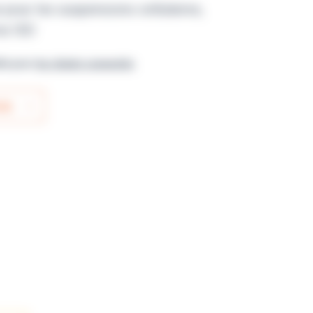
 pour les suspensions cellulaires,
me ISO
ble pour
les clients connectés
IS