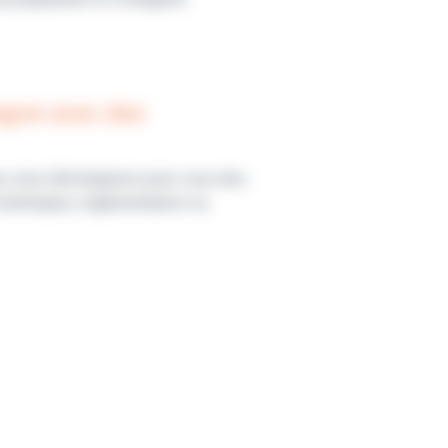
agne avec des
ue, nous développons pour vous des
techniques, réglementaires ou