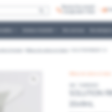
Besoin d’un conseil :
Co
+ 33 (0)2 40 51 79 53
mmables
Secteurs d’activité
Nos services
Une entrepris
prêts à l'emploi
>
Milieux de culture en tubes
> SOLUTION RINGER 1/4
Milieux de culture en tubes
Réf : TUWR3029
SOLUTION R
20x9mL