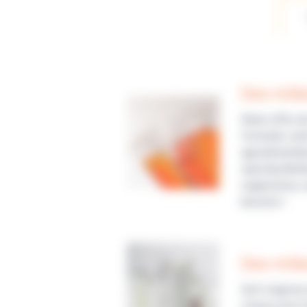
Des mili
Notre offre d
Formulés selo
agroalimentai
reproductibil
organismes, n
besoins !
Des mili
Qu'il s’agisse
conçus pour fa