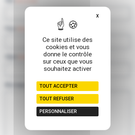
Ville
(Nécessaire)
X
MASQUER LE BAN
Pays
(Nécessaire)
Ce site utilise des
cookies et vous
donne le contrôle
Objet
(Nécessaire)
sur ceux que vous
souhaitez activer
Message
(Nécessaire)
TOUT ACCEPTER
TOUT REFUSER
PERSONNALISER