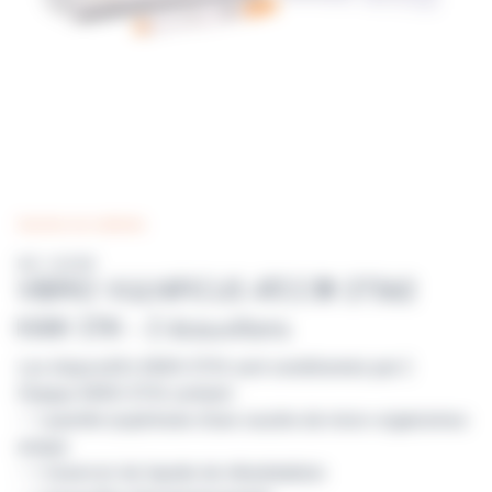
Souches non calibrées
Réf : 01076P
VIBRIO VULNIFICUS ATCC® 27562
KWIK STIK - 2 écouvillons
Les dispositifs KWIK-STIK sont conditionnés par 2.
Chaque KWIK-STIK contient :
– 1 pastille lyophilisée d’une souche de micro-organismes
unique
– 1 réservoir de liquide de réhydratation