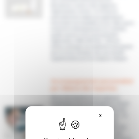
laboratoires soumis à des exigences
réglementaires strictes. Ce format est
particulièrement adapté aux applications
nécessitant une traçabilité accrue, telles que la
recherche & développement, les contrôles
qualité avancés et les environnements
réglementés. KWIK-STIK Plus™ offre les
mêmes avantages de simplicité et de praticité
que le format standard, avec une sécurité
supplémentaire pour les analyses critiques.
Accompagnement personnalisé
par Alliance Bio Expertise
Alliance Bio Expertise et ses ingénieurs
d’application vous accompagnent à chaque
étape de l’intégration et de l’utilisation des
formats KWIK-STIK™ et KWIK-STIK Plus™. Du
X
MASQUER LE BAN
choix des souches à la formation des
équipes, en passant par l’optimisation des
protocoles et le support technique, vous
bénéficiez d’un accompagnement sur mesure