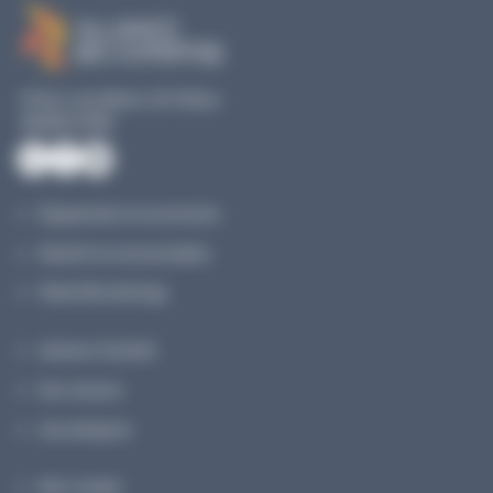
19 Rue Louis Blériot, 35170 Bruz
02 40 51 79 53
Équipements et accessoires
Réactifs & Consommables
Planet Microbiology
Secteurs d’activité
Nos services
Une entreprise
Mon compte