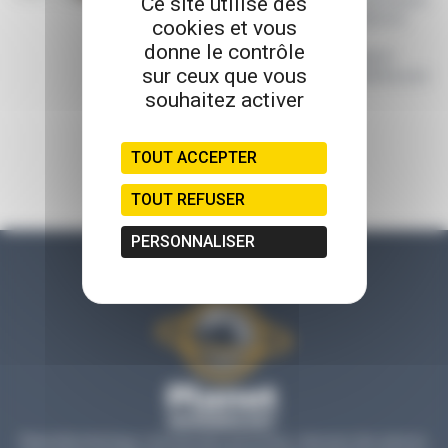
Ce site utilise des
pour garantir la fiabilité, la conformité et la
cookies et vous
performance de vos contrôles
donne le contrôle
microbiologiques. Profitez d’un support
sur ceux que vous
expert et d’une assistance personnalisée pour
vos analyses au quotidien.
souhaitez activer
TOUT ACCEPTER
TOUT REFUSER
PERSONNALISER
Planet Microbiology, c’est bien plus qu’un blog : retrouvez des astuces,