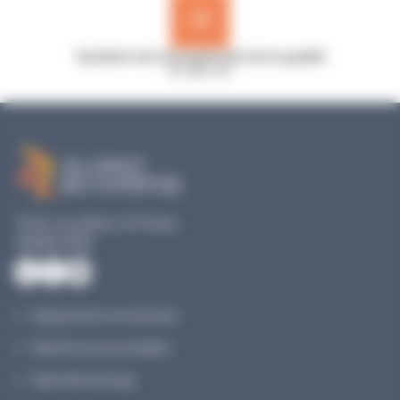
Système de management de la qualité
ISO 9001:2015
19 Rue Louis Blériot, 35170 Bruz
02 40 51 79 53
Équipements et accessoires
Réactifs & Consommables
Planet Microbiology