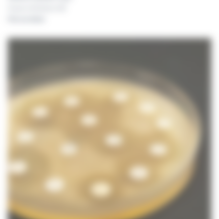
Disques antibiotiques 5x50
Prix sur devis