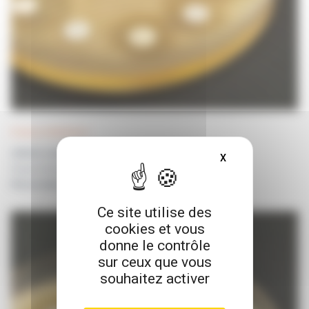
Disques antibiotiques
CIPROFLOXACIN 5 µG
X
MASQUER LE BAN
Disques antibiotiques 5x50
Prix sur devis
Ce site utilise des
cookies et vous
donne le contrôle
sur ceux que vous
souhaitez activer