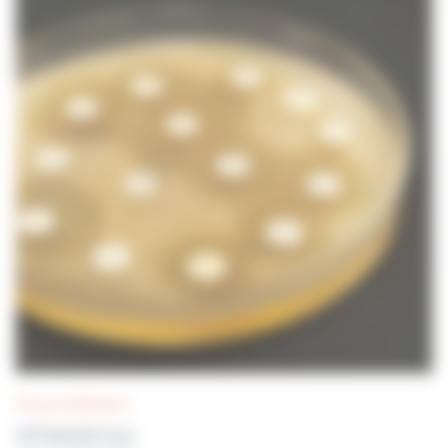
Disques antibiotiques
CEFTRIAXONE 30 µG