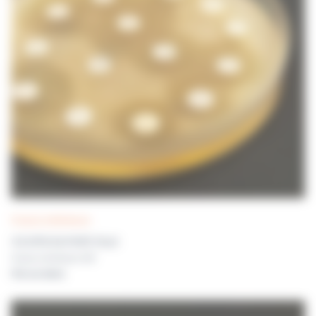
Disques antibiotiques
COLISTIN SULPHATE 50 µG
Disques antibiotiques 5x50
Prix sur devis