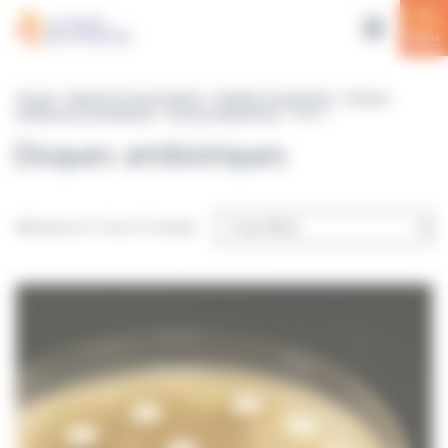
Panneau de gestion des cookies
Accueil
>
Réactifs & Consommables
>
Identifier et caractériser
>
Disques
antibiotiques et distributeur
>
Disques antibiotiques
> Page 2
Disques antibiotiques
Affichage de 21–40 sur 97 résultats