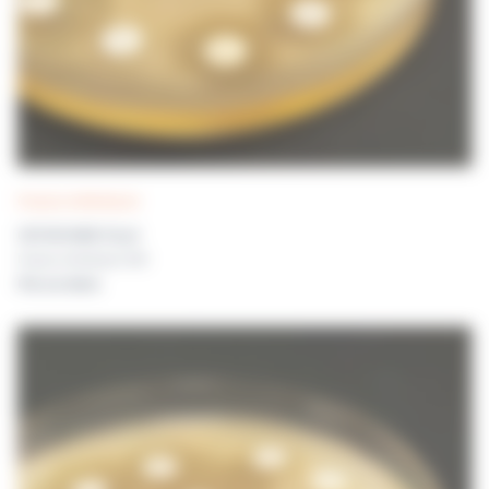
Disques antibiotiques
CEFUROXIME 30 µG
Disques antibiotiques 5x50
Prix sur devis