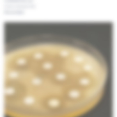
CLINDAMYCIN 2 µG
Disques antibiotiques 5x50
Prix sur devis