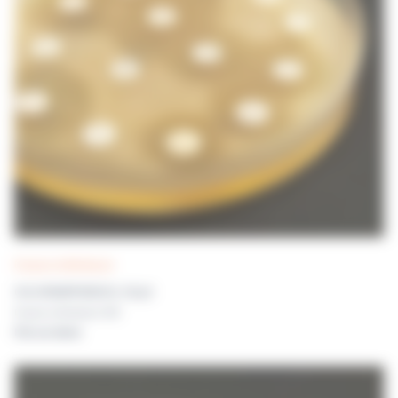
Disques antibiotiques
CHLORAMPHENICOL 30 µG
Disques antibiotiques 5x50
Prix sur devis