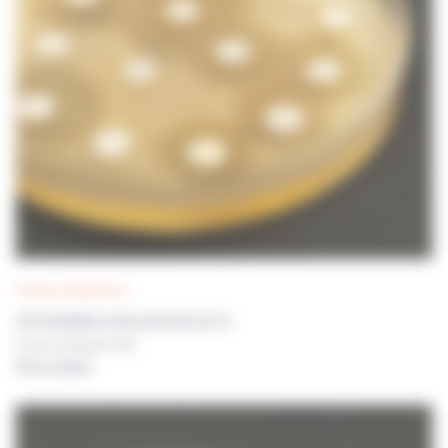
Disques antibiotiques
CEFTAZIDIME/CLAVULAN ACID 30/10
Disques antibiotiques 5x50
Prix sur devis