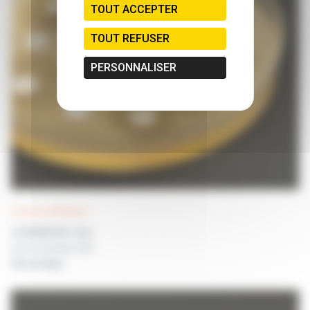
TOUT ACCEPTER
TOUT REFUSER
PERSONNALISER
Disques antibiotiques
CLINDAMYCIN 10 µG
Disques antibiotiques 5x50
Prix sur devis