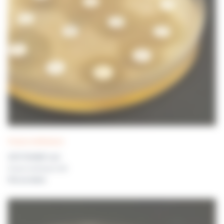
Disques antibiotiques
CEFOTAXIME 5 µG
Disques antibiotiques 5x50
Prix sur devis