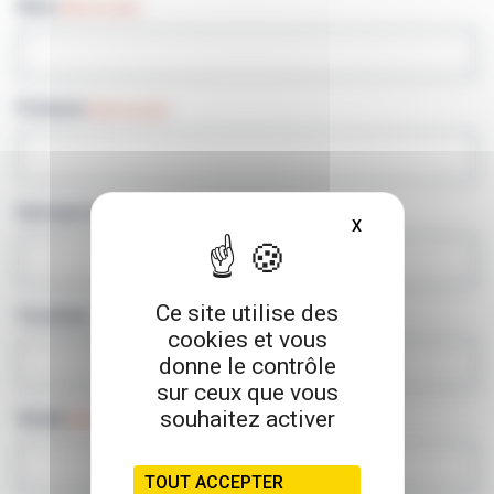
Nom
(Nécessaire)
Prénom
(Nécessaire)
Entreprise
(Nécessaire)
X
MASQUER LE BAN
Ce site utilise des
Fonction
cookies et vous
donne le contrôle
sur ceux que vous
souhaitez activer
Email
(Nécessaire)
TOUT ACCEPTER