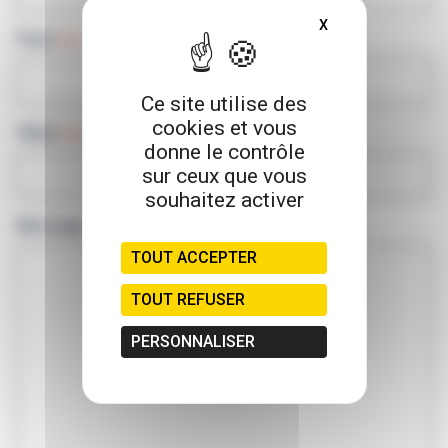
X
MASQUER LE BAN
Pays
(Nécessaire)
Ce site utilise des
cookies et vous
Objet
(Nécessaire)
donne le contrôle
sur ceux que vous
souhaitez activer
Message
(Nécessaire)
TOUT ACCEPTER
TOUT REFUSER
PERSONNALISER