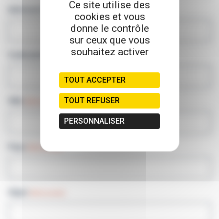
Ce site utilise des
Adresse de facturation
(Nécessaire)
cookies et vous
donne le contrôle
sur ceux que vous
souhaitez activer
Code postal
(Nécessaire)
TOUT ACCEPTER
TOUT REFUSER
Ville
(Nécessaire)
PERSONNALISER
Pays
(Nécessaire)
Objet
(Nécessaire)